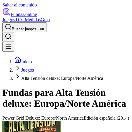
Saltar al contenido
Fundas
.online
Juegos
TCG
Medidas
Guía
Buscar juegos...
⌘
K
Inicio
Juegos
Alta Tensión deluxe: Europa/Norte América
Fundas para
Alta Tensión
deluxe: Europa/Norte América
Power Grid Deluxe: Europe/North America
Edición española
(2014)