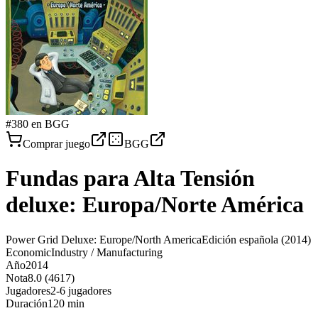
#
380
en BGG
Comprar juego
BGG
Fundas para
Alta Tensión
deluxe: Europa/Norte América
Power Grid Deluxe: Europe/North America
Edición española
(2014)
Economic
Industry / Manufacturing
Año
2014
Nota
8.0 (4617)
Jugadores
2-6 jugadores
Duración
120 min