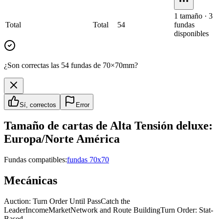
1
tamaño
·
3
Total
Total
54
fundas
disponibles
¿Son correctas las 54 fundas de 70×70mm?
Sí, correctos
Error
Tamaño de cartas de
Alta Tensión deluxe:
Europa/Norte América
Fundas compatibles:
fundas 70x70
Mecánicas
Auction: Turn Order Until Pass
Catch the
Leader
Income
Market
Network and Route Building
Turn Order: Stat-
Based