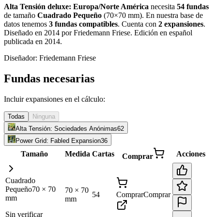
Alta Tensión deluxe: Europa/Norte América
necesita
54
fundas
de tamaño
Cuadrado Pequeño
(
70×70 mm
)
.
En nuestra base de
datos tenemos
3
fundas
compatibles
.
Cuenta con
2
expansiones
.
Diseñado en 2014 por Friedemann Friese. Edición en español
publicada en 2014
.
Diseñador:
Friedemann Friese
Fundas necesarias
Incluir expansiones en el cálculo:
Todas
Ninguna
Alta Tensión: Sociedades Anónimas
62
Power Grid: Fabled Expansion
36
Tamaño
Medida
Cartas
Acciones
Comprar
Cuadrado
Pequeño
70
×
70
70
×
70
54
Comprar
Comprar
mm
mm
Sin verificar