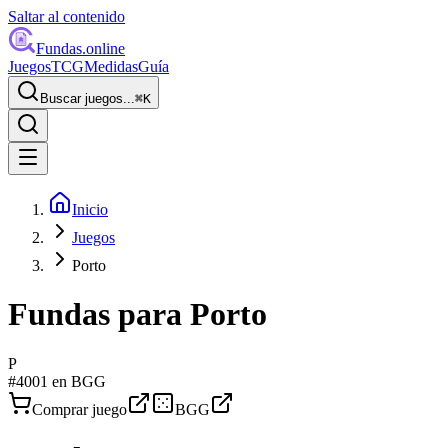
Saltar al contenido
Fundas
.online
Juegos
TCG
Medidas
Guía
Buscar juegos...
⌘
K
Inicio
Juegos
Porto
Fundas para
Porto
P
#
4001
en BGG
Comprar juego
BGG