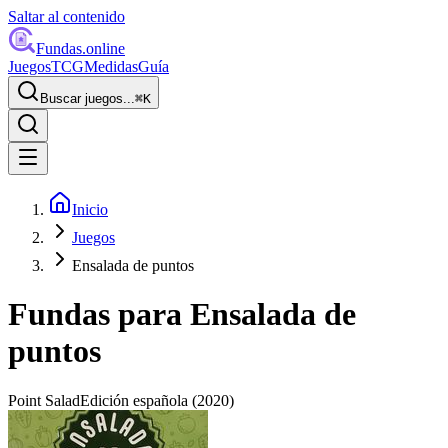
Saltar al contenido
Fundas
.online
Juegos
TCG
Medidas
Guía
Buscar juegos...
⌘
K
Inicio
Juegos
Ensalada de puntos
Fundas para
Ensalada de
puntos
Point Salad
Edición española
(2020)