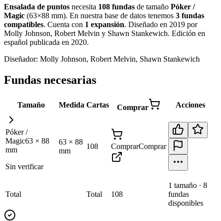
Ensalada de puntos
necesita
108
fundas
de tamaño
Póker /
Magic
(
63×88 mm
)
.
En nuestra base de datos tenemos
3
fundas
compatibles
.
Cuenta con
1
expansión
.
Diseñado en 2019 por
Molly Johnson, Robert Melvin y Shawn Stankewich. Edición en
español publicada en 2020
.
Diseñador:
Molly Johnson, Robert Melvin, Shawn Stankewich
Fundas necesarias
Tamaño
Medida
Cartas
Acciones
Comprar
Póker /
Magic
63
×
88
63
×
88
108
Comprar
Comprar
mm
mm
Sin verificar
1
tamaño
·
8
Total
Total
108
fundas
disponibles