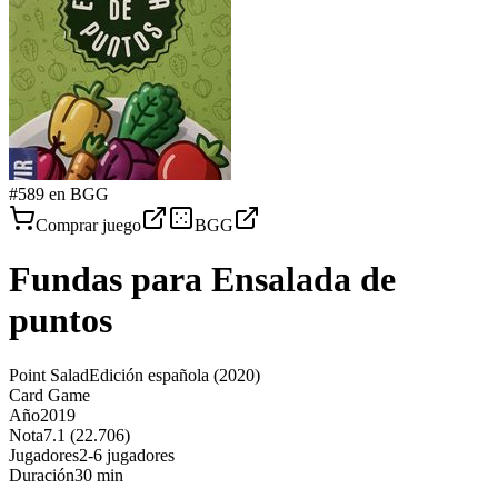
#
589
en BGG
Comprar juego
BGG
Fundas para
Ensalada de
puntos
Point Salad
Edición española
(2020)
Card Game
Año
2019
Nota
7.1 (22.706)
Jugadores
2-6 jugadores
Duración
30 min