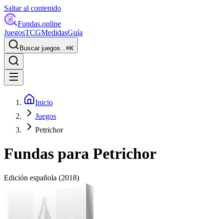
Saltar al contenido
Fundas
.online
Juegos
TCG
Medidas
Guía
Buscar juegos...
⌘
K
Inicio
Juegos
Petrichor
Fundas para
Petrichor
Edición española
(2018)