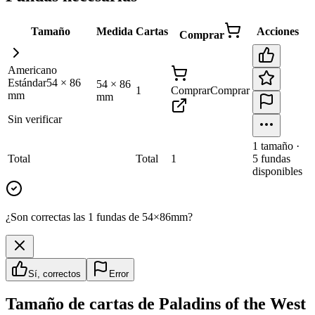
Tamaño
Medida
Cartas
Acciones
Comprar
Americano
Estándar
54
×
86
54
×
86
1
Comprar
Comprar
mm
mm
Sin verificar
1
tamaño
·
Total
Total
1
5
fundas
disponibles
¿Son correctas las 1 fundas de 54×86mm?
Sí, correctos
Error
Tamaño de cartas de
Paladins of the West