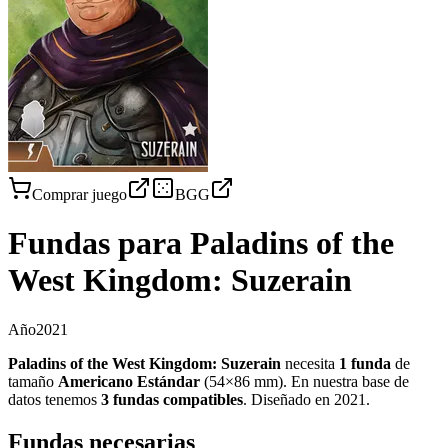
Comprar juego
BGG
Fundas para
Paladins of the
West Kingdom: Suzerain
Año
2021
Paladins of the West Kingdom: Suzerain
necesita
1
funda
de
tamaño
Americano Estándar
(
54×86 mm
)
.
En nuestra base de
datos tenemos
3
fundas
compatibles
.
Diseñado en 2021
.
Fundas necesarias