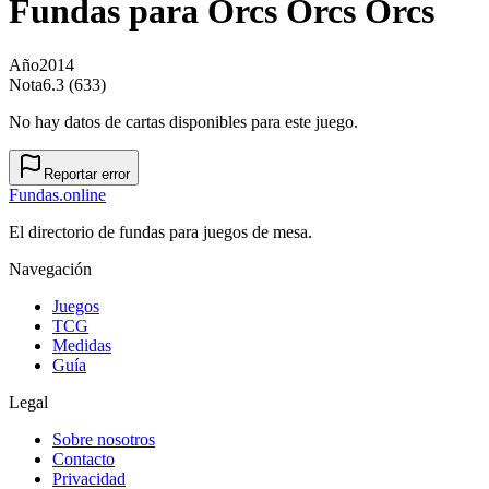
Fundas para
Orcs Orcs Orcs
Año
2014
Nota
6.3 (633)
No hay datos de cartas disponibles para este juego.
Reportar error
Fundas
.online
El directorio de fundas para juegos de mesa.
Navegación
Juegos
TCG
Medidas
Guía
Legal
Sobre nosotros
Contacto
Privacidad