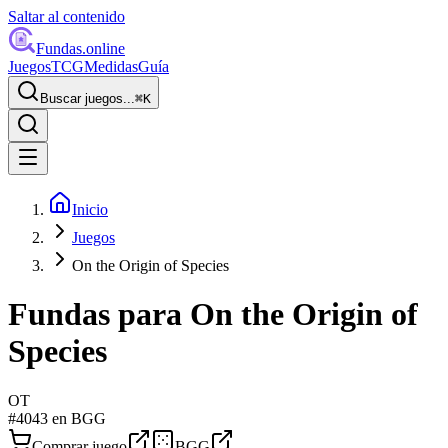
Saltar al contenido
Fundas
.online
Juegos
TCG
Medidas
Guía
Buscar juegos...
⌘
K
Inicio
Juegos
On the Origin of Species
Fundas para
On the Origin of
Species
OT
#
4043
en BGG
Comprar juego
BGG