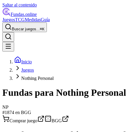
Saltar al contenido
Fundas
.online
Juegos
TCG
Medidas
Guía
Buscar juegos...
⌘
K
Inicio
Juegos
Nothing Personal
Fundas para
Nothing Personal
NP
#
1874
en BGG
Comprar juego
BGG