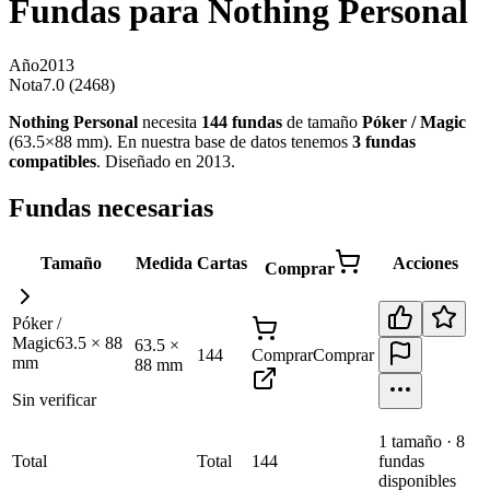
Fundas para
Nothing Personal
Año
2013
Nota
7.0 (2468)
Nothing Personal
necesita
144
fundas
de tamaño
Póker / Magic
(
63.5×88 mm
)
.
En nuestra base de datos tenemos
3
fundas
compatibles
.
Diseñado en 2013
.
Fundas necesarias
Tamaño
Medida
Cartas
Acciones
Comprar
Póker /
Magic
63.5
×
88
63.5
×
144
Comprar
Comprar
mm
88
mm
Sin verificar
1
tamaño
·
8
Total
Total
144
fundas
disponibles