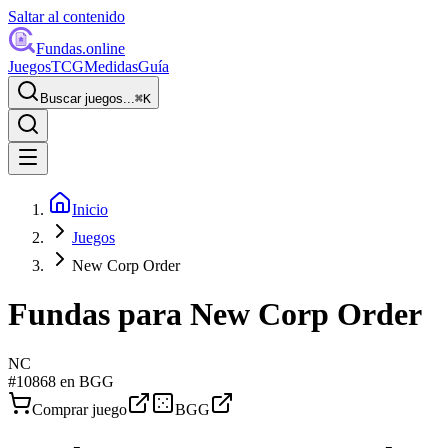
Saltar al contenido
Fundas
.online
Juegos
TCG
Medidas
Guía
Buscar juegos...
⌘
K
Inicio
Juegos
New Corp Order
Fundas para
New Corp Order
NC
#
10868
en BGG
Comprar juego
BGG