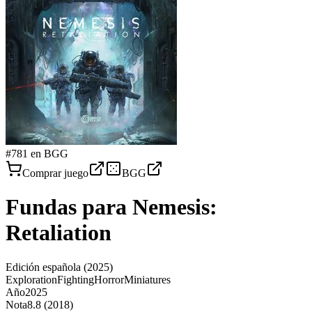
#
781
en BGG
Comprar juego
BGG
Fundas para
Nemesis:
Retaliation
Edición española
(2025)
Exploration
Fighting
Horror
Miniatures
Año
2025
Nota
8.8 (2018)