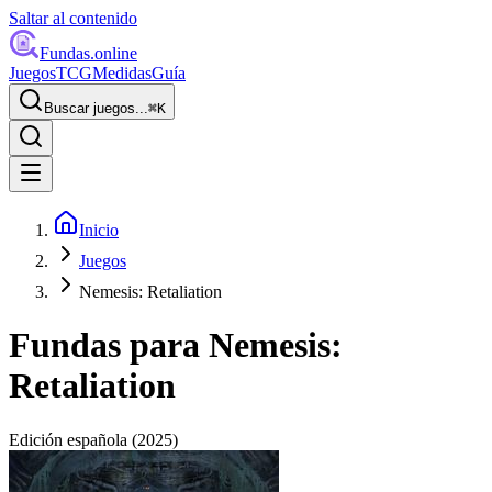
Saltar al contenido
Fundas
.online
Juegos
TCG
Medidas
Guía
Buscar juegos...
⌘
K
Inicio
Juegos
Nemesis: Retaliation
Fundas para
Nemesis:
Retaliation
Edición española
(2025)