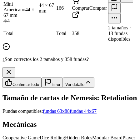
Mini
44
×
67
166
Comprar
Comprar
Americano
44
×
mm
67
mm
4
/
4
2
tamaño
s
·
Total
Total
358
13
fundas
disponibles
¿Son correctos los 2 tamaños y 358 fundas?
Confirmar todo
Error
Ver detalle
Tamaño de cartas de
Nemesis: Retaliation
Fundas compatibles:
fundas 63x88
fundas 44x67
Mecánicas
Cooperative Game
Dice Rolling
Hidden Roles
Modular Board
Player