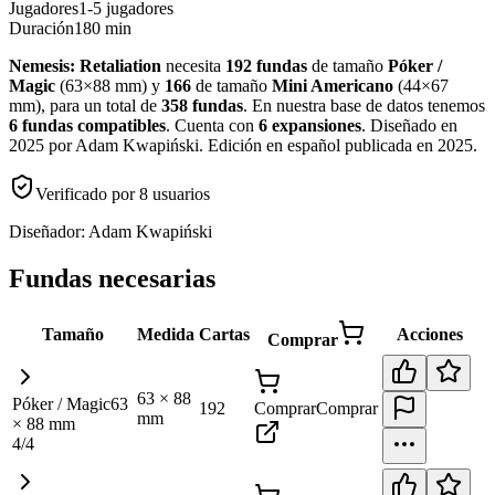
Jugadores
1-5 jugadores
Duración
180 min
Nemesis: Retaliation
necesita
192
fundas
de tamaño
Póker /
Magic
(
63×88 mm
)
y
166
de tamaño
Mini Americano
(
44×67
mm
)
, para un total de
358
fundas
.
En nuestra base de datos tenemos
6
fundas
compatibles
.
Cuenta con
6
expansiones
.
Diseñado en
2025 por Adam Kwapiński. Edición en español publicada en 2025
.
Verificado por
8
usuario
s
Diseñador:
Adam Kwapiński
Fundas necesarias
Tamaño
Medida
Cartas
Acciones
Comprar
63
×
88
Póker / Magic
63
192
Comprar
Comprar
mm
×
88
mm
4
/
4