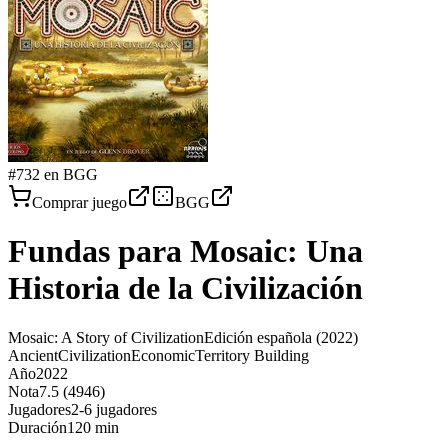
#
732
en BGG
Comprar juego
BGG
Fundas para
Mosaic: Una
Historia de la Civilización
Mosaic: A Story of Civilization
Edición española
(2022)
Ancient
Civilization
Economic
Territory Building
Año
2022
Nota
7.5 (4946)
Jugadores
2-6 jugadores
Duración
120 min