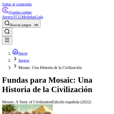
Saltar al contenido
Fundas
.online
Juegos
TCG
Medidas
Guía
Buscar juegos...
⌘
K
Inicio
Juegos
Mosaic: Una Historia de la Civilización
Fundas para
Mosaic: Una
Historia de la Civilización
Mosaic: A Story of Civilization
Edición española
(2022)