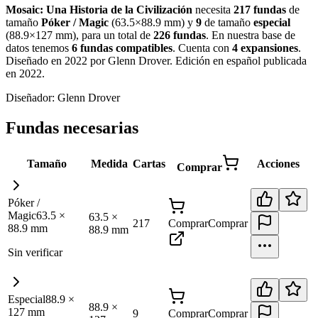
Mosaic: Una Historia de la Civilización
necesita
217
fundas
de
tamaño
Póker / Magic
(
63.5×88.9 mm
)
y
9
de tamaño
especial
(
88.9×127 mm
)
, para un total de
226
fundas
.
En nuestra base de
datos tenemos
6
fundas
compatibles
.
Cuenta con
4
expansiones
.
Diseñado en 2022 por Glenn Drover. Edición en español publicada
en 2022
.
Diseñador:
Glenn Drover
Fundas necesarias
Tamaño
Medida
Cartas
Acciones
Comprar
Póker /
Magic
63.5
×
63.5
×
217
Comprar
Comprar
88.9
mm
88.9
mm
Sin verificar
Especial
88.9
×
88.9
×
127
mm
9
Comprar
Comprar