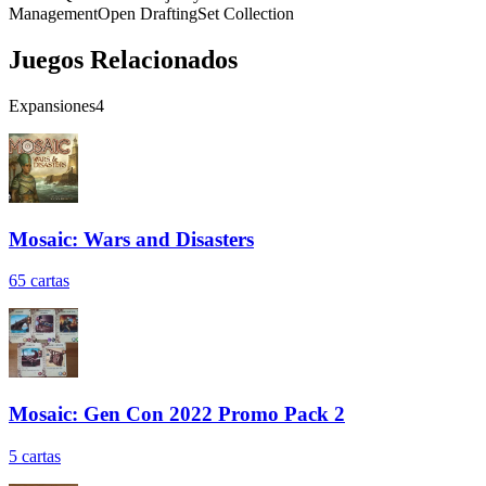
Management
Open Drafting
Set Collection
Juegos Relacionados
Expansiones
4
Mosaic: Wars and Disasters
65
cartas
Mosaic: Gen Con 2022 Promo Pack 2
5
cartas