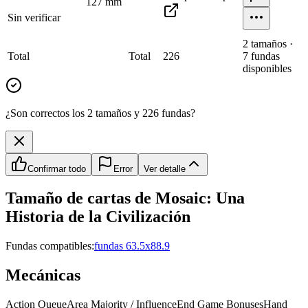
127
mm
Sin verificar
2
tamaño
s
·
Total
Total
226
7
fundas
disponibles
¿Son correctos los 2 tamaños y 226 fundas?
Confirmar todo
Error
Ver detalle
Tamaño de cartas de
Mosaic: Una
Historia de la Civilización
Fundas compatibles:
fundas 63.5x88.9
Mecánicas
Action Queue
Area Majority / Influence
End Game Bonuses
Hand