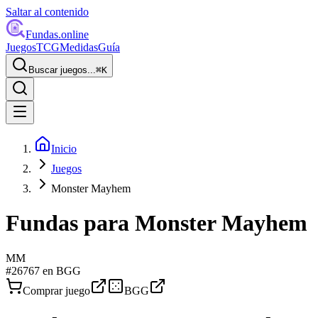
Saltar al contenido
Fundas
.online
Juegos
TCG
Medidas
Guía
Buscar juegos...
⌘
K
Inicio
Juegos
Monster Mayhem
Fundas para
Monster Mayhem
MM
#
26767
en BGG
Comprar juego
BGG