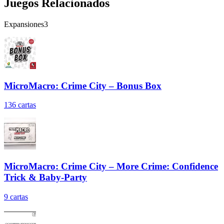
Juegos Relacionados
Expansiones
3
MicroMacro: Crime City – Bonus Box
136
cartas
MicroMacro: Crime City – More Crime: Confidence
Trick & Baby-Party
9
cartas