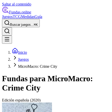
Saltar al contenido
Fundas
.online
Juegos
TCG
Medidas
Guía
Buscar juegos...
⌘
K
Inicio
Juegos
MicroMacro: Crime City
Fundas para
MicroMacro:
Crime City
Edición española
(2020)