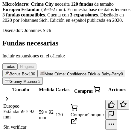
MicroMacro: Crime City
necesita
120
fundas
de tamaño
Europeo Estándar
(
59×92 mm
)
.
En nuestra base de datos tenemos
3
fundas
compatibles
.
Cuenta con
3
expansiones
.
Diseñado en
2020 por Johannes Sich. Edición en español publicada en 2020
.
Diseñador:
Johannes Sich
Fundas necesarias
Incluir expansiones en el cálculo:
Todas
Ninguna
Bonus Box
136
More Crime: Confidence Trick & Baby-Party
9
Granny Maureen
3
Tamaño
Medida
Cartas
Acciones
Comprar
Europeo
Estándar
59
×
92
59
×
92
120
Comprar
Comprar
mm
mm
Sin verificar