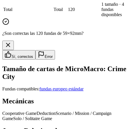
1
tamaño
·
4
Total
Total
120
fundas
disponibles
¿Son correctas las 120 fundas de 59×92mm?
Sí, correctos
Error
Tamaño de cartas de
MicroMacro: Crime
City
Fundas compatibles:
fundas europeo estándar
Mecánicas
Cooperative Game
Deduction
Scenario / Mission / Campaign
Game
Solo / Solitaire Game