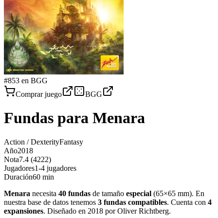
#
853
en BGG
Comprar juego
BGG
Fundas para
Menara
Action / Dexterity
Fantasy
Año
2018
Nota
7.4 (4222)
Jugadores
1-4 jugadores
Duración
60 min
Menara
necesita
40
fundas
de tamaño
especial
(
65×65 mm
)
.
En
nuestra base de datos tenemos
3
fundas
compatibles
.
Cuenta con
4
expansiones
.
Diseñado en 2018 por Oliver Richtberg
.