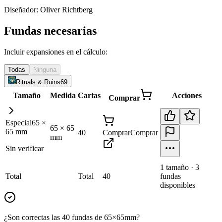
Diseñador:
Oliver Richtberg
Fundas necesarias
Incluir expansiones en el cálculo:
Todas
Ninguna
Rituals & Ruins
69
Tamaño
Medida
Cartas
Acciones
Comprar
Especial
65
×
65
×
65
65
mm
40
Comprar
Comprar
mm
Sin verificar
1
tamaño
·
3
Total
Total
40
fundas
disponibles
¿Son correctas las 40 fundas de 65×65mm?