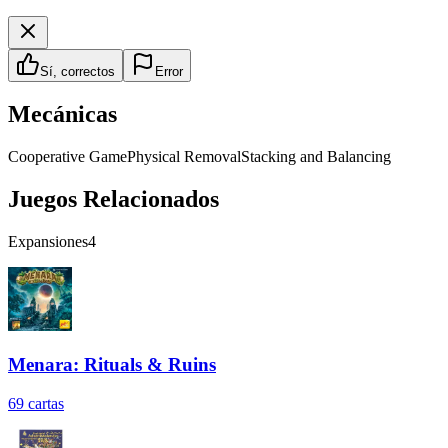
Sí, correctos
Error
Mecánicas
Cooperative Game
Physical Removal
Stacking and Balancing
Juegos Relacionados
Expansiones
4
Menara: Rituals & Ruins
69
cartas