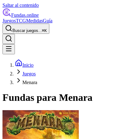
Saltar al contenido
Fundas
.online
Juegos
TCG
Medidas
Guía
Buscar juegos...
⌘
K
Inicio
Juegos
Menara
Fundas para
Menara