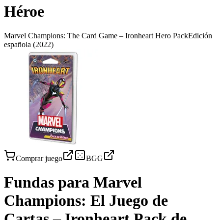
Héroe
Marvel Champions: The Card Game – Ironheart Hero Pack
Edición
española
(2022)
Comprar juego
BGG
Fundas para
Marvel
Champions: El Juego de
Cartas – Ironheart Pack de