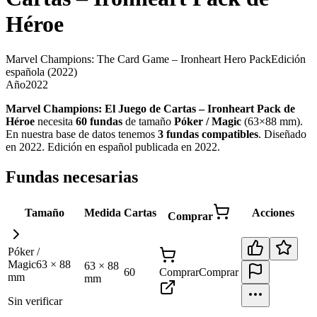
Héroe
Marvel Champions: The Card Game – Ironheart Hero Pack
Edición
española
(2022)
Año
2022
Marvel Champions: El Juego de Cartas – Ironheart Pack de
Héroe
necesita
60
fundas
de tamaño
Póker / Magic
(
63×88 mm
)
.
En nuestra base de datos tenemos
3
fundas
compatibles
.
Diseñado
en 2022. Edición en español publicada en 2022
.
Fundas necesarias
Tamaño
Medida
Cartas
Acciones
Comprar
Póker /
Magic
63
×
88
63
×
88
60
Comprar
Comprar
mm
mm
Sin verificar