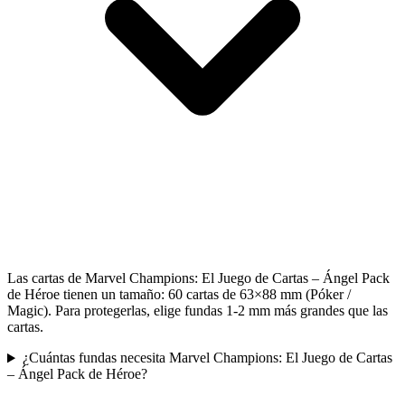
Las cartas de Marvel Champions: El Juego de Cartas – Ángel Pack
de Héroe tienen un tamaño: 60 cartas de 63×88 mm (Póker /
Magic). Para protegerlas, elige fundas 1-2 mm más grandes que las
cartas.
¿Cuántas fundas necesita Marvel Champions: El Juego de Cartas
– Ángel Pack de Héroe?