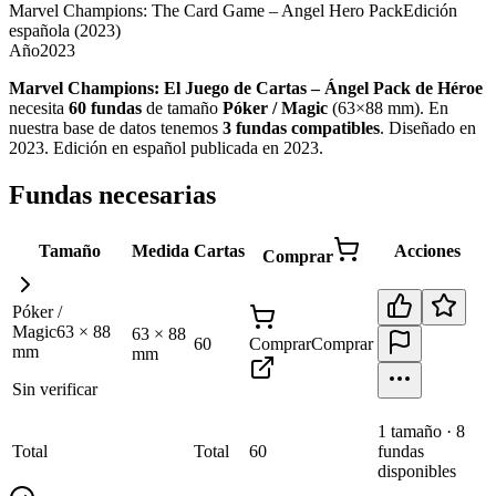
Marvel Champions: The Card Game – Angel Hero Pack
Edición
española
(2023)
Año
2023
Marvel Champions: El Juego de Cartas – Ángel Pack de Héroe
necesita
60
fundas
de tamaño
Póker / Magic
(
63×88 mm
)
.
En
nuestra base de datos tenemos
3
fundas
compatibles
.
Diseñado en
2023. Edición en español publicada en 2023
.
Fundas necesarias
Tamaño
Medida
Cartas
Acciones
Comprar
Póker /
Magic
63
×
88
63
×
88
60
Comprar
Comprar
mm
mm
Sin verificar
1
tamaño
·
8
Total
Total
60
fundas
disponibles