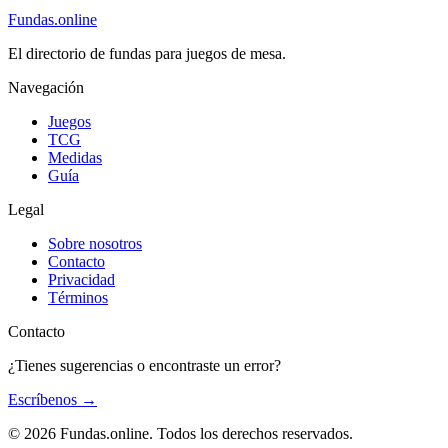
Fundas
.online
El directorio de fundas para juegos de mesa.
Navegación
Juegos
TCG
Medidas
Guía
Legal
Sobre nosotros
Contacto
Privacidad
Términos
Contacto
¿Tienes sugerencias o encontraste un error?
Escríbenos
→
© 2026 Fundas.online. Todos los derechos reservados.