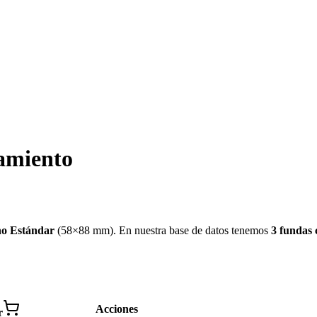
amiento
o Estándar
(
58×88 mm
)
.
En nuestra base de datos tenemos
3
fundas
Acciones
r