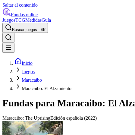
Saltar al contenido
Fundas
.online
Juegos
TCG
Medidas
Guía
Buscar juegos...
⌘
K
Inicio
Juegos
Maracaibo
Maracaibo: El Alzamiento
Fundas para
Maracaibo: El Alz
Maracaibo: The Uprising
Edición española
(2022)