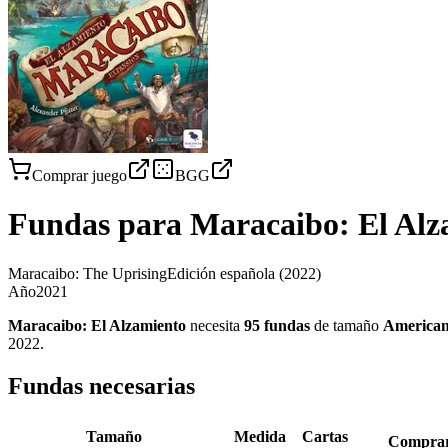
Comprar juego
BGG
Fundas para
Maracaibo: El Alz
Maracaibo: The Uprising
Edición española
(2022)
Año
2021
Maracaibo: El Alzamiento
necesita
95
fundas
de tamaño
American
2022
.
Fundas necesarias
Tamaño
Medida
Cartas
Compra