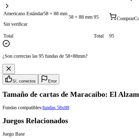
Americano Estándar
58
×
88
mm
58
×
88
mm
95
Comprar
Co
Sin verificar
Total
Total
95
¿Son correctas las 95 fundas de 58×88mm?
Sí, correctos
Error
Tamaño de cartas de
Maracaibo: El Alzam
Fundas compatibles:
fundas 58x88
Juegos Relacionados
Juego Base