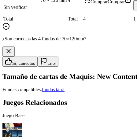
70
×
120
mm
4
Comprar
Comprar
Sin verificar
Total
Total
4
1
¿Son correctas las 4 fundas de 70×120mm?
Sí, correctos
Error
Tamaño de cartas de
Maquis: New Conten
Fundas compatibles:
fundas tarot
Juegos Relacionados
Juego Base