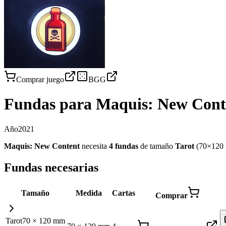
Comprar juego
BGG
Fundas para
Maquis: New Cont
Año
2021
Maquis: New Content
necesita
4
fundas
de tamaño
Tarot
(
70×120
Fundas necesarias
Tamaño
Medida
Cartas
Comprar
Tarot
70
×
120
mm