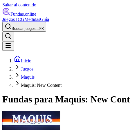
Saltar al contenido
Fundas
.online
Juegos
TCG
Medidas
Guía
Buscar juegos...
⌘
K
Inicio
Juegos
Maquis
Maquis: New Content
Fundas para
Maquis: New Cont