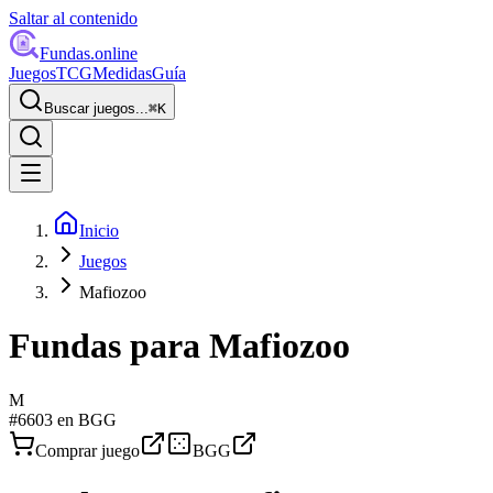
Saltar al contenido
Fundas
.online
Juegos
TCG
Medidas
Guía
Buscar juegos...
⌘
K
Inicio
Juegos
Mafiozoo
Fundas para
Mafiozoo
M
#
6603
en BGG
Comprar juego
BGG