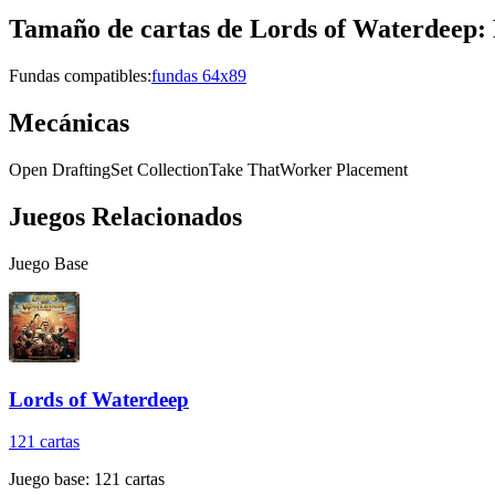
Tamaño de cartas de
Lords of Waterdeep:
Fundas compatibles:
fundas 64x89
Mecánicas
Open Drafting
Set Collection
Take That
Worker Placement
Juegos Relacionados
Juego Base
Lords of Waterdeep
121
cartas
Juego base:
121
cartas