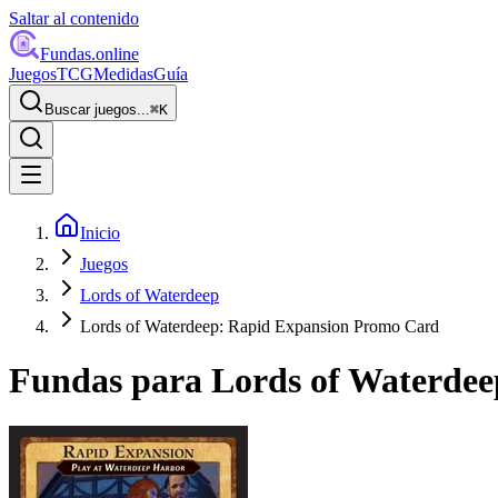
Saltar al contenido
Fundas
.online
Juegos
TCG
Medidas
Guía
Buscar juegos...
⌘
K
Inicio
Juegos
Lords of Waterdeep
Lords of Waterdeep: Rapid Expansion Promo Card
Fundas para
Lords of Waterde