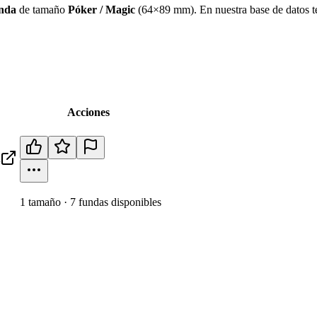
nda
de tamaño
Póker / Magic
(
64×89 mm
)
.
En nuestra base de datos 
Acciones
1
tamaño
·
7
fundas disponibles