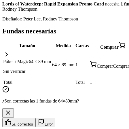
Lords of Waterdeep: Rapid Expansion Promo Card
necesita
1
fu
Rodney Thompson
.
Diseñador:
Peter Lee, Rodney Thompson
Fundas necesarias
Tamaño
Medida
Cartas
Comprar
Póker / Magic
64
×
89
mm
64
×
89
mm
1
Comprar
Comprar
Sin verificar
Total
Total
1
¿Son correctas las 1 fundas de 64×89mm?
Sí, correctos
Error