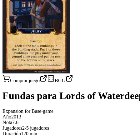
Comprar juego
BGG
Fundas para
Lords of Waterde
Expansion for Base-game
Año
2013
Nota
7.6
Jugadores
2-5 jugadores
Duración
120 min