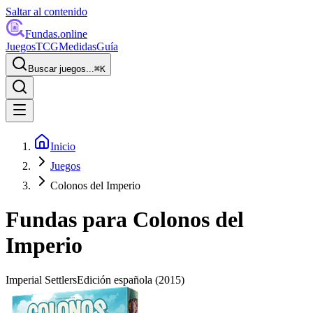
Saltar al contenido
Fundas
.online
Juegos
TCG
Medidas
Guía
Buscar juegos...
⌘
K
Inicio
Juegos
Colonos del Imperio
Fundas para
Colonos del
Imperio
Imperial Settlers
Edición española
(2015)