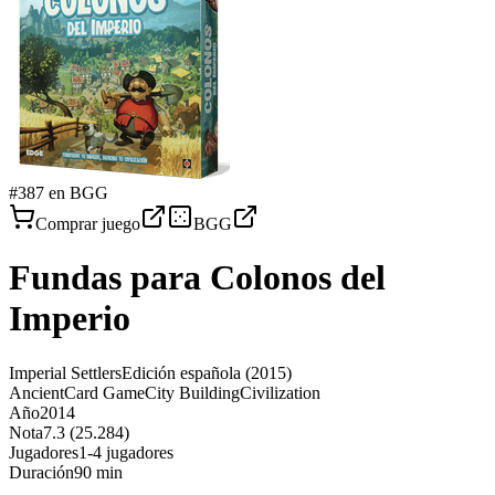
#
387
en BGG
Comprar juego
BGG
Fundas para
Colonos del
Imperio
Imperial Settlers
Edición española
(2015)
Ancient
Card Game
City Building
Civilization
Año
2014
Nota
7.3 (25.284)
Jugadores
1-4 jugadores
Duración
90 min