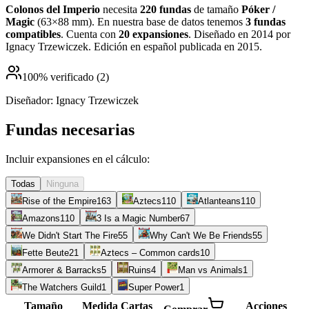
Colonos del Imperio
necesita
220
fundas
de tamaño
Póker /
Magic
(
63×88 mm
)
.
En nuestra base de datos tenemos
3
fundas
compatibles
.
Cuenta con
20
expansiones
.
Diseñado en 2014 por
Ignacy Trzewiczek. Edición en español publicada en 2015
.
100
% verificado (
2
)
Diseñador:
Ignacy Trzewiczek
Fundas necesarias
Incluir expansiones en el cálculo:
Todas
Ninguna
Rise of the Empire
163
Aztecs
110
Atlanteans
110
Amazons
110
3 Is a Magic Number
67
We Didn't Start The Fire
55
Why Can't We Be Friends
55
Fette Beute
21
Aztecs – Common cards
10
Armorer & Barracks
5
Ruins
4
Man vs Animals
1
The Watchers Guild
1
Super Power
1
Tamaño
Medida
Cartas
Acciones