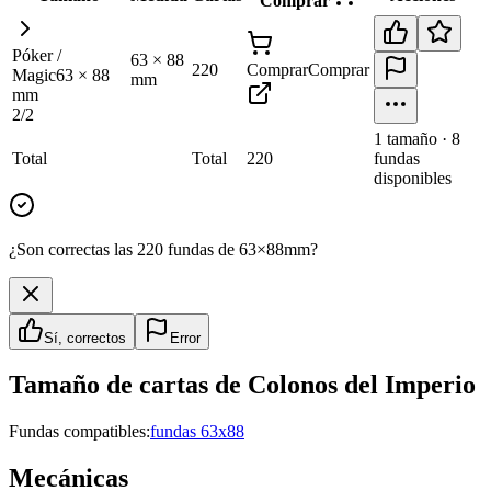
Comprar
Póker /
63
×
88
220
Comprar
Comprar
Magic
63
×
88
mm
mm
2
/
2
1
tamaño
·
8
Total
Total
220
fundas
disponibles
¿Son correctas las 220 fundas de 63×88mm?
Sí, correctos
Error
Tamaño de cartas de
Colonos del Imperio
Fundas compatibles:
fundas 63x88
Mecánicas