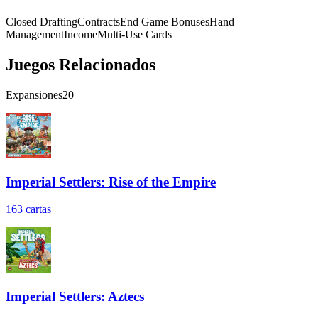
Closed Drafting
Contracts
End Game Bonuses
Hand
Management
Income
Multi-Use Cards
Juegos Relacionados
Expansiones
20
Imperial Settlers: Rise of the Empire
163
cartas
Imperial Settlers: Aztecs