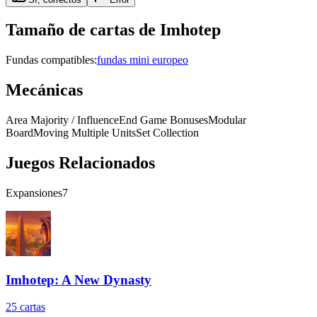
Tamaño de cartas de
Imhotep
Fundas compatibles:
fundas mini europeo
Mecánicas
Area Majority / Influence
End Game Bonuses
Modular
Board
Moving Multiple Units
Set Collection
Juegos Relacionados
Expansiones
7
Imhotep: A New Dynasty
25
cartas