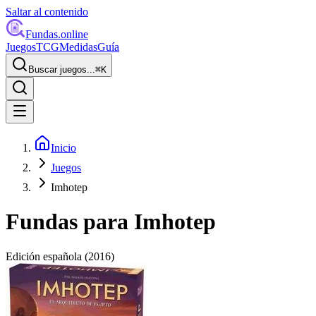
Saltar al contenido
Fundas
.online
Juegos
TCG
Medidas
Guía
Buscar juegos...
⌘
K
Inicio
Juegos
Imhotep
Fundas para
Imhotep
Edición española
(2016)