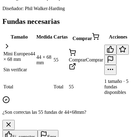
Diseñador:
Phil Walker-Harding
Fundas necesarias
Tamaño
Medida
Cartas
Acciones
Comprar
Mini Europeo
44
44
×
68
×
68
mm
55
Comprar
Comprar
mm
Sin verificar
1
tamaño
·
5
Total
Total
55
fundas
disponibles
¿Son correctas las 55 fundas de 44×68mm?
Sí, correctos
Error