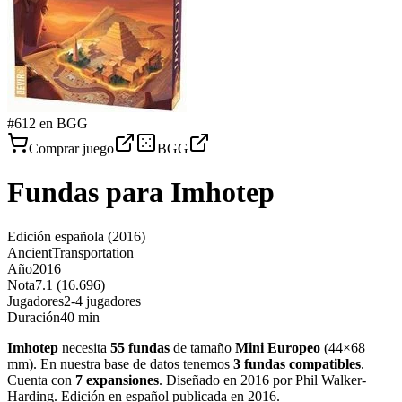
#
612
en BGG
Comprar juego
BGG
Fundas para
Imhotep
Edición española
(2016)
Ancient
Transportation
Año
2016
Nota
7.1 (16.696)
Jugadores
2-4 jugadores
Duración
40 min
Imhotep
necesita
55
fundas
de tamaño
Mini Europeo
(
44×68
mm
)
.
En nuestra base de datos tenemos
3
fundas
compatibles
.
Cuenta con
7
expansiones
.
Diseñado en 2016 por Phil Walker-
Harding. Edición en español publicada en 2016
.