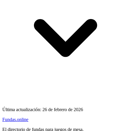
Última actualización:
26 de febrero de 2026
Fundas
.online
El directorio de fundas para juegos de mesa.