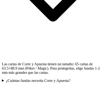
Las cartas de Corre y Apuesta tienen un tamaño: 65 cartas de
63.5×88.9 mm (Póker / Magic). Para protegerlas, elige fundas 1-2
mm más grandes que las cartas.
¿Cuántas fundas necesita Corre y Apuesta?