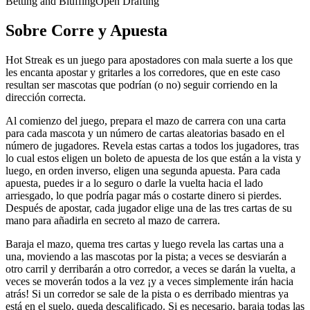
Betting and Bluffing
Open Drafting
Sobre
Corre y Apuesta
Hot Streak es un juego para apostadores con mala suerte a los que
les encanta apostar y gritarles a los corredores, que en este caso
resultan ser mascotas que podrían (o no) seguir corriendo en la
dirección correcta.
Al comienzo del juego, prepara el mazo de carrera con una carta
para cada mascota y un número de cartas aleatorias basado en el
número de jugadores. Revela estas cartas a todos los jugadores, tras
lo cual estos eligen un boleto de apuesta de los que están a la vista y
luego, en orden inverso, eligen una segunda apuesta. Para cada
apuesta, puedes ir a lo seguro o darle la vuelta hacia el lado
arriesgado, lo que podría pagar más o costarte dinero si pierdes.
Después de apostar, cada jugador elige una de las tres cartas de su
mano para añadirla en secreto al mazo de carrera.
Baraja el mazo, quema tres cartas y luego revela las cartas una a
una, moviendo a las mascotas por la pista; a veces se desviarán a
otro carril y derribarán a otro corredor, a veces se darán la vuelta, a
veces se moverán todos a la vez ¡y a veces simplemente irán hacia
atrás! Si un corredor se sale de la pista o es derribado mientras ya
está en el suelo, queda descalificado. Si es necesario, baraja todas las