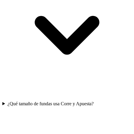
¿Qué tamaño de fundas usa Corre y Apuesta?