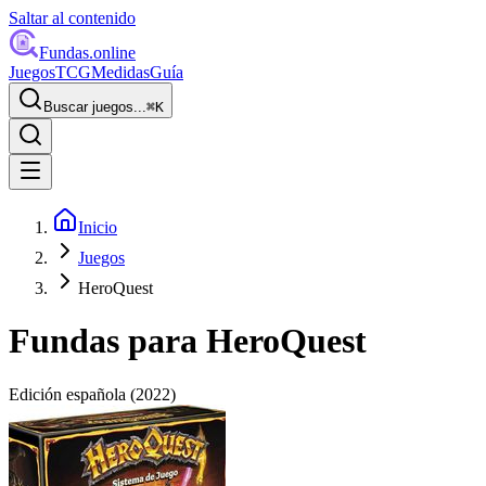
Saltar al contenido
Fundas
.online
Juegos
TCG
Medidas
Guía
Buscar juegos...
⌘
K
Inicio
Juegos
HeroQuest
Fundas para
HeroQuest
Edición española
(2022)