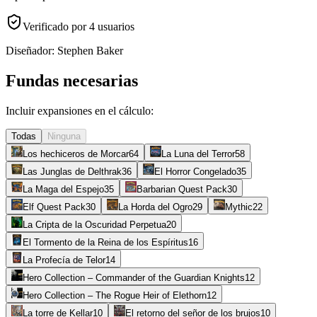
Verificado por
4
usuario
s
Diseñador:
Stephen Baker
Fundas necesarias
Incluir expansiones en el cálculo:
Todas
Ninguna
Los hechiceros de Morcar
64
La Luna del Terror
58
Las Junglas de Delthrak
36
El Horror Congelado
35
La Maga del Espejo
35
Barbarian Quest Pack
30
Elf Quest Pack
30
La Horda del Ogro
29
Mythic
22
La Cripta de la Oscuridad Perpetua
20
El Tormento de la Reina de los Espíritus
16
La Profecía de Telor
14
Hero Collection – Commander of the Guardian Knights
12
Hero Collection – The Rogue Heir of Elethorn
12
La torre de Kellar
10
El retorno del señor de los brujos
10