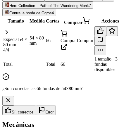
Hero Collection – Path of The Wandering Monk
7
Contra la horda de Ogros
4
Tamaño
Medida
Cartas
Acciones
Comprar
54
×
80
Especial
54
×
66
Comprar
Comprar
mm
80
mm
4
/
4
1
tamaño
·
3
Total
Total
66
fundas
disponibles
¿Son correctas las 66 fundas de 54×80mm?
Sí, correctos
Error
Mecánicas