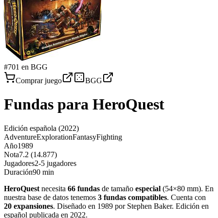
#
701
en BGG
Comprar juego
BGG
Fundas para
HeroQuest
Edición española
(2022)
Adventure
Exploration
Fantasy
Fighting
Año
1989
Nota
7.2 (14.877)
Jugadores
2-5 jugadores
Duración
90 min
HeroQuest
necesita
66
fundas
de tamaño
especial
(
54×80 mm
)
.
En
nuestra base de datos tenemos
3
fundas
compatibles
.
Cuenta con
20
expansiones
.
Diseñado en 1989 por Stephen Baker. Edición en
español publicada en 2022
.