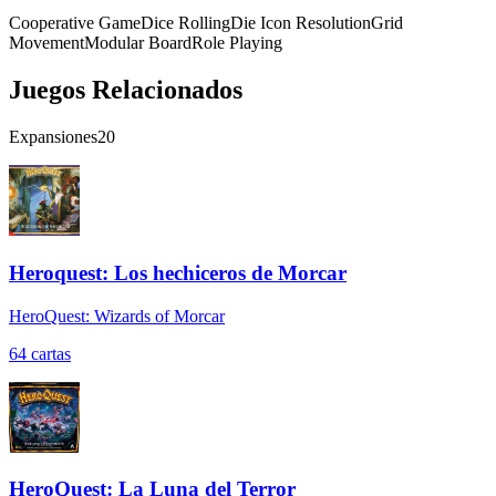
Cooperative Game
Dice Rolling
Die Icon Resolution
Grid
Movement
Modular Board
Role Playing
Juegos Relacionados
Expansiones
20
Heroquest: Los hechiceros de Morcar
HeroQuest: Wizards of Morcar
64
cartas
HeroQuest: La Luna del Terror