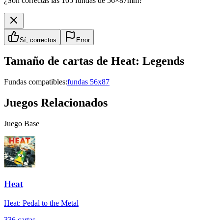
¿Son correctas las 105 fundas de 56×87mm?
Sí, correctos
Error
Tamaño de cartas de
Heat: Legends
Fundas compatibles:
fundas 56x87
Juegos Relacionados
Juego Base
Heat
Heat: Pedal to the Metal
336
cartas