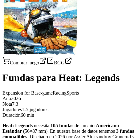
Comprar juego
BGG
Fundas para
Heat: Legends
Expansion for Base-game
Racing
Sports
Año
2026
Nota
7.3
Jugadores
1-5 jugadores
Duración
60 min
Heat: Legends
necesita
105
fundas
de tamaño
Americano
Estándar
(
56×87 mm
)
.
En nuestra base de datos tenemos
3
fundas
compatibles
.
Diseñado en 2026 por Asger Aleksandrov Granerud y