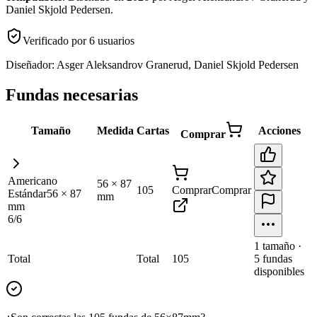
Daniel Skjold Pedersen
.
Verificado por
6
usuario
s
Diseñador:
Asger Aleksandrov Granerud, Daniel Skjold Pedersen
Fundas necesarias
Tamaño
Medida
Cartas
Acciones
Comprar
Americano
56
×
87
105
Comprar
Comprar
Estándar
56
×
87
mm
mm
6
/
6
1
tamaño
·
Total
Total
105
5
fundas
disponibles