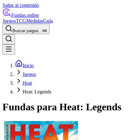
Saltar al contenido
Fundas
.online
Juegos
TCG
Medidas
Guía
Buscar juegos...
⌘
K
Inicio
Juegos
Heat
Heat: Legends
Fundas para
Heat: Legends