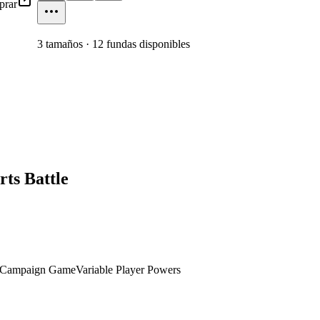
rar
3
tamaño
s
·
12
fundas disponibles
ts Battle
 / Campaign Game
Variable Player Powers