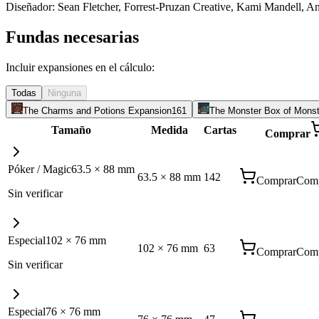
Diseñador:
Sean Fletcher, Forrest-Pruzan Creative, Kami Mandell, 
Fundas necesarias
Incluir expansiones en el cálculo:
Todas
Ninguna
The Charms and Potions Expansion
161
The Monster Box of Mons
Tamaño
Medida
Cartas
Comprar
Póker / Magic
63.5
×
88
mm
63.5
×
88
mm
142
Comprar
Comp
Sin verificar
Especial
102
×
76
mm
102
×
76
mm
63
Comprar
Comp
Sin verificar
Especial
76
×
76
mm