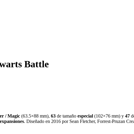
warts Battle
er / Magic
(
63.5×88 mm
)
,
63
de tamaño
especial
(
102×76 mm
)
y
47
d
expansiones
.
Diseñado en 2016 por Sean Fletcher, Forrest-Pruzan Cre