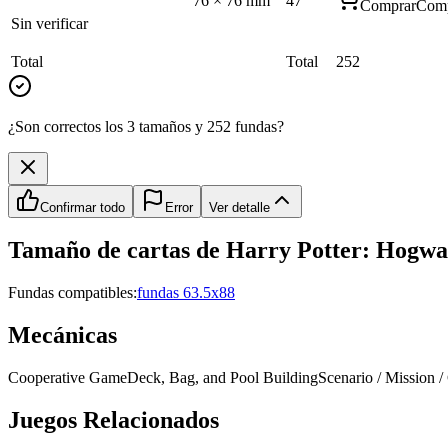
76
×
76
mm
47
Comprar
Comp
Sin verificar
Total
Total
252
¿Son correctos los 3 tamaños y 252 fundas?
Confirmar todo
Error
Ver detalle
Tamaño de cartas de
Harry Potter: Hogwar
Fundas compatibles:
fundas 63.5x88
Mecánicas
Cooperative Game
Deck, Bag, and Pool Building
Scenario / Mission
Juegos Relacionados