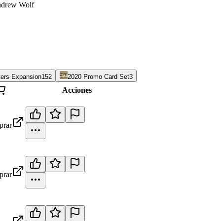
Andrew Wolf
ters Expansion
152
2020 Promo Card Set
3
Acciones
rar
rar