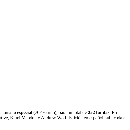
e tamaño
especial
(
76×76 mm
)
, para un total de
252
fundas
.
En
ative, Kami Mandell y Andrew Wolf. Edición en español publicada en