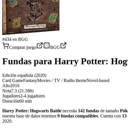
#
434
en BGG
Comprar juego
BGG
Fundas para
Harry Potter: Hog
Edición española
(2020)
Card Game
Fantasy
Movies / TV / Radio theme
Novel-based
Año
2016
Nota
7.3 (21.588)
Jugadores
2-4 jugadores
Duración
60 min
Harry Potter: Hogwarts Battle
necesita
142
fundas
de tamaño
Pók
nuestra base de datos tenemos
9
fundas
compatibles
.
Cuenta con
13
2020
.