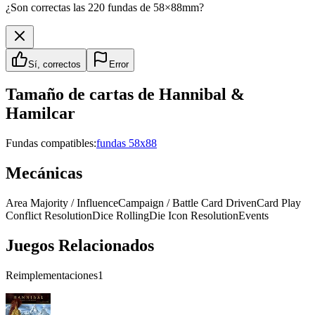
¿Son correctas las 220 fundas de 58×88mm?
Sí, correctos
Error
Tamaño de cartas de
Hannibal &
Hamilcar
Fundas compatibles:
fundas 58x88
Mecánicas
Area Majority / Influence
Campaign / Battle Card Driven
Card Play
Conflict Resolution
Dice Rolling
Die Icon Resolution
Events
Juegos Relacionados
Reimplementaciones
1