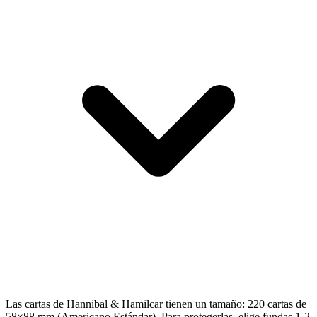
Las cartas de Hannibal & Hamilcar tienen un tamaño: 220 cartas de
58×88 mm (Americano Estándar). Para protegerlas, elige fundas 1-2