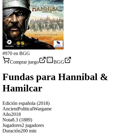
#
970
en BGG
Comprar juego
BGG
Fundas para
Hannibal &
Hamilcar
Edición española
(2018)
Ancient
Political
Wargame
Año
2018
Nota
8.3 (1889)
Jugadores
2 jugadores
Duración
200 min