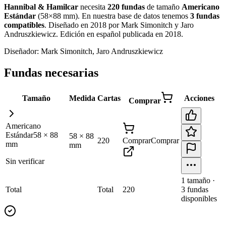
Hannibal & Hamilcar
necesita
220
fundas
de tamaño
Americano
Estándar
(
58×88 mm
)
.
En nuestra base de datos tenemos
3
fundas
compatibles
.
Diseñado en 2018 por Mark Simonitch y Jaro
Andruszkiewicz. Edición en español publicada en 2018
.
Diseñador:
Mark Simonitch, Jaro Andruszkiewicz
Fundas necesarias
Tamaño
Medida
Cartas
Acciones
Comprar
Americano
Estándar
58
×
88
58
×
88
220
Comprar
Comprar
mm
mm
Sin verificar
1
tamaño
·
Total
Total
220
3
fundas
disponibles