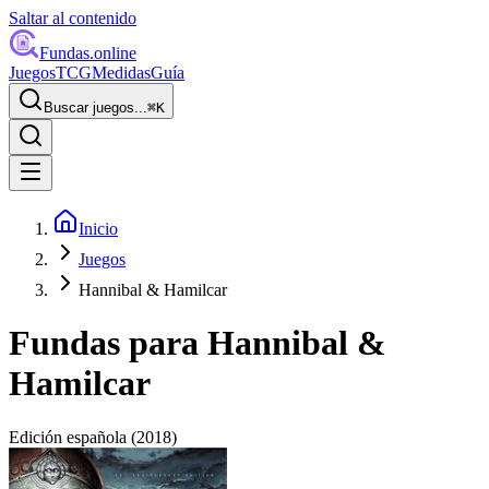
Saltar al contenido
Fundas
.online
Juegos
TCG
Medidas
Guía
Buscar juegos...
⌘
K
Inicio
Juegos
Hannibal & Hamilcar
Fundas para
Hannibal &
Hamilcar
Edición española
(2018)