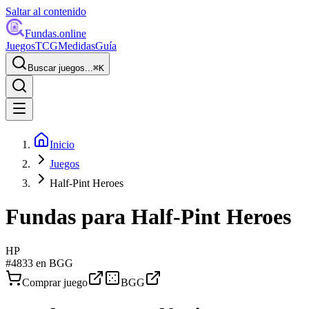
Saltar al contenido
Fundas
.online
Juegos
TCG
Medidas
Guía
Buscar juegos...
⌘
K
Inicio
Juegos
Half-Pint Heroes
Fundas para
Half-Pint Heroes
HP
#
4833
en BGG
Comprar juego
BGG