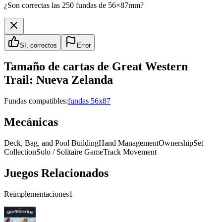
¿Son correctas las 250 fundas de 56×87mm?
Sí, correctos
Error
Tamaño de cartas de
Great Western
Trail: Nueva Zelanda
Fundas compatibles:
fundas 56x87
Mecánicas
Deck, Bag, and Pool Building
Hand Management
Ownership
Set
Collection
Solo / Solitaire Game
Track Movement
Juegos Relacionados
Reimplementaciones
1