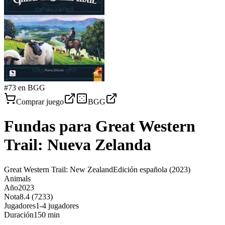
#
73
en BGG
Comprar juego
BGG
Fundas para
Great Western
Trail: Nueva Zelanda
Great Western Trail: New Zealand
Edición española
(2023)
Animals
Año
2023
Nota
8.4 (7233)
Jugadores
1-4 jugadores
Duración
150 min