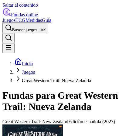
Saltar al contenido
Fundas
.online
Juegos
TCG
Medidas
Guía
Buscar juegos...
⌘
K
Inicio
Juegos
Great Western Trail: Nueva Zelanda
Fundas para
Great Western
Trail: Nueva Zelanda
Great Western Trail: New Zealand
Edición española
(2023)