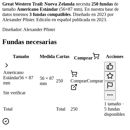
Great Western Trail: Nueva Zelanda
necesita
250
fundas
de
tamaño
Americano Estándar
(
56×87 mm
)
.
En nuestra base de
datos tenemos
3
fundas
compatibles
.
Diseñado en 2023 por
Alexander Pfister. Edición en español publicada en 2023
.
Diseñador:
Alexander Pfister
Fundas necesarias
Tamaño
Medida
Cartas
Acciones
Comprar
Americano
Estándar
56
×
87
56
×
87
250
Comprar
Comprar
mm
mm
Sin verificar
1
tamaño
·
Total
Total
250
5
fundas
disponibles