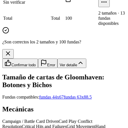
Sin verificar
2
tamaño
s
·
13
Total
Total
100
fundas
disponibles
¿Son correctos los 2 tamaños y 100 fundas?
Confirmar todo
Error
Ver detalle
Tamaño de cartas de
Gloomhaven:
Botones y Bichos
Fundas compatibles:
fundas 44x67
fundas 63x88.5
Mecánicas
Campaign / Battle Card Driven
Card Play Conflict
Resolution
Critical Hits and Failures
Grid Movement
Hand