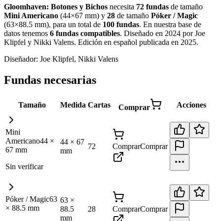
Gloomhaven: Botones y Bichos
necesita
72
fundas
de tamaño
Mini Americano
(
44×67 mm
)
y
28
de tamaño
Póker / Magic
(
63×88.5 mm
)
, para un total de
100
fundas
.
En nuestra base de
datos tenemos
6
fundas
compatibles
.
Diseñado en 2024 por Joe
Klipfel y Nikki Valens. Edición en español publicada en 2025
.
Diseñador:
Joe Klipfel, Nikki Valens
Fundas necesarias
Tamaño
Medida
Cartas
Acciones
Comprar
Mini
Americano
44
×
44
×
67
72
Comprar
Comprar
67
mm
mm
Sin verificar
Póker / Magic
63
63
×
×
88.5
mm
88.5
28
Comprar
Comprar
mm