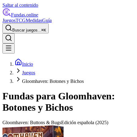
Saltar al contenido
Fundas
.online
Juegos
TCG
Medidas
Guía
Buscar juegos...
⌘
K
Inicio
Juegos
Gloomhaven: Botones y Bichos
Fundas para
Gloomhaven:
Botones y Bichos
Gloomhaven: Buttons & Bugs
Edición española
(2025)