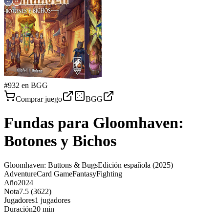
#
932
en BGG
Comprar juego
BGG
Fundas para
Gloomhaven:
Botones y Bichos
Gloomhaven: Buttons & Bugs
Edición española
(2025)
Adventure
Card Game
Fantasy
Fighting
Año
2024
Nota
7.5 (3622)
Jugadores
1 jugadores
Duración
20 min