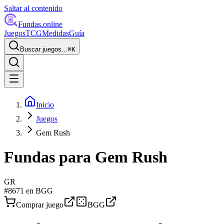
Saltar al contenido
Fundas
.online
Juegos
TCG
Medidas
Guía
Buscar juegos...
⌘
K
Inicio
Juegos
Gem Rush
Fundas para
Gem Rush
GR
#
8671
en BGG
Comprar juego
BGG