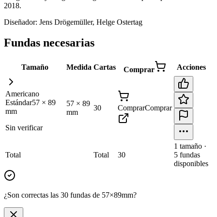
2018
.
Diseñador:
Jens Drögemüller, Helge Ostertag
Fundas necesarias
Tamaño
Medida
Cartas
Acciones
Comprar
Americano
Estándar
57
×
89
57
×
89
30
Comprar
Comprar
mm
mm
Sin verificar
1
tamaño
·
Total
Total
30
5
fundas
disponibles
¿Son correctas las 30 fundas de 57×89mm?