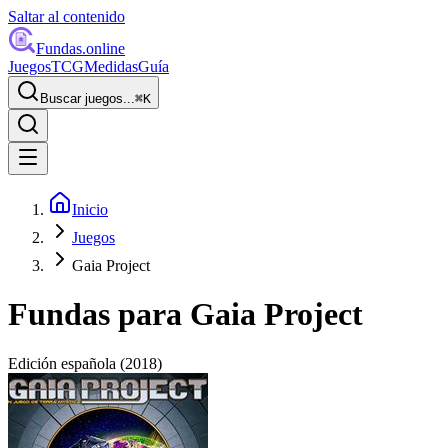
Saltar al contenido
Fundas
.online
Juegos
TCG
Medidas
Guía
Buscar juegos...
⌘
K
Inicio
Juegos
Gaia Project
Fundas para
Gaia Project
Edición española
(2018)