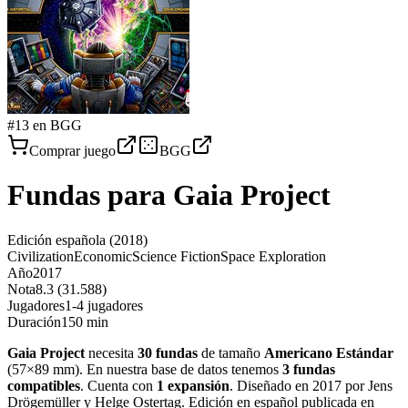
#
13
en BGG
Comprar juego
BGG
Fundas para
Gaia Project
Edición española
(2018)
Civilization
Economic
Science Fiction
Space Exploration
Año
2017
Nota
8.3 (31.588)
Jugadores
1-4 jugadores
Duración
150 min
Gaia Project
necesita
30
fundas
de tamaño
Americano Estándar
(
57×89 mm
)
.
En nuestra base de datos tenemos
3
fundas
compatibles
.
Cuenta con
1
expansión
.
Diseñado en 2017 por Jens
Drögemüller y Helge Ostertag. Edición en español publicada en