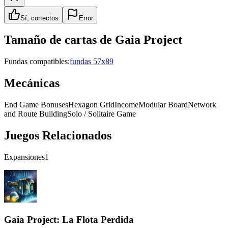
Sí, correctos
Error
Tamaño de cartas de
Gaia Project
Fundas compatibles:
fundas 57x89
Mecánicas
End Game Bonuses
Hexagon Grid
Income
Modular Board
Network
and Route Building
Solo / Solitaire Game
Juegos Relacionados
Expansiones
1
Gaia Project: La Flota Perdida