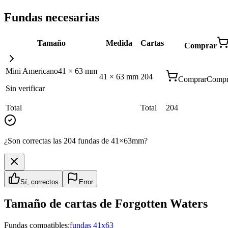
Fundas necesarias
Tamaño
Medida
Cartas
Comprar
Mini Americano
41
×
63
mm
41
×
63
mm
204
Comprar
Compr
Sin verificar
Total
Total
204
¿Son correctas las 204 fundas de 41×63mm?
Sí, correctos
Error
Tamaño de cartas de
Forgotten Waters
Fundas compatibles:
fundas 41x63