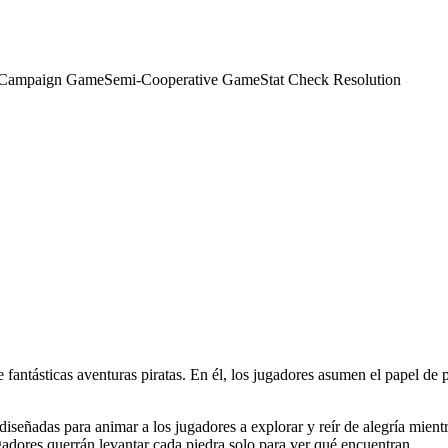
/ Campaign Game
Semi-Cooperative Game
Stat Check Resolution
tásticas aventuras piratas. En él, los jugadores asumen el papel de p
iseñadas para animar a los jugadores a explorar y reír de alegría mient
gadores querrán levantar cada piedra solo para ver qué encuentran.