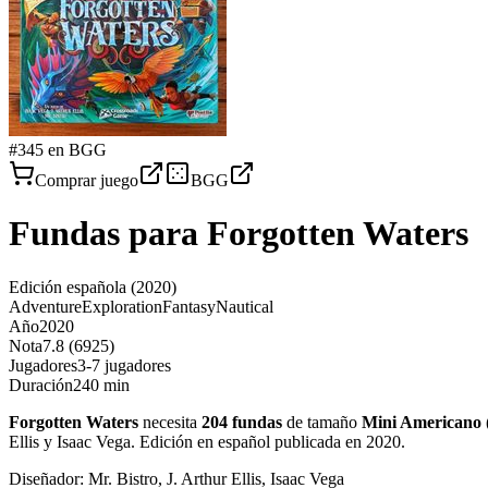
#
345
en BGG
Comprar juego
BGG
Fundas para
Forgotten Waters
Edición española
(2020)
Adventure
Exploration
Fantasy
Nautical
Año
2020
Nota
7.8 (6925)
Jugadores
3-7 jugadores
Duración
240 min
Forgotten Waters
necesita
204
fundas
de tamaño
Mini Americano
Ellis y Isaac Vega. Edición en español publicada en 2020
.
Diseñador:
Mr. Bistro, J. Arthur Ellis, Isaac Vega