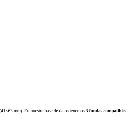
(
41×63 mm
)
.
En nuestra base de datos tenemos
3
fundas
compatibles