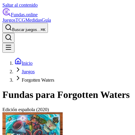
Saltar al contenido
Fundas
.online
Juegos
TCG
Medidas
Guía
Buscar juegos...
⌘
K
Inicio
Juegos
Forgotten Waters
Fundas para
Forgotten Waters
Edición española
(2020)