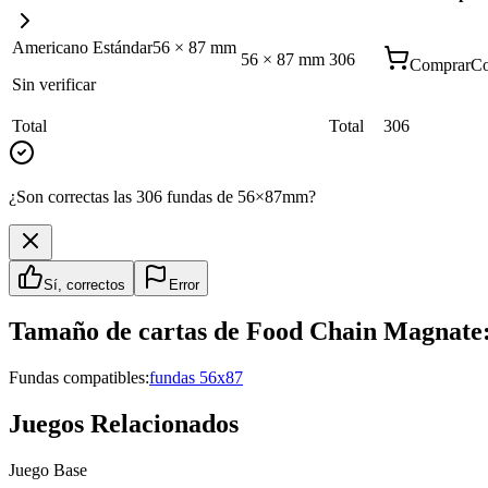
Americano Estándar
56
×
87
mm
56
×
87
mm
306
Comprar
Co
Sin verificar
Total
Total
306
¿Son correctas las 306 fundas de 56×87mm?
Sí, correctos
Error
Tamaño de cartas de
Food Chain Magnate:
Fundas compatibles:
fundas 56x87
Juegos Relacionados
Juego Base