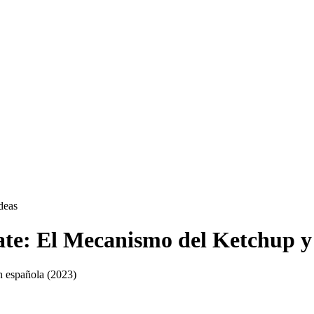
deas
e: El Mecanismo del Ketchup y 
n española
(2023)