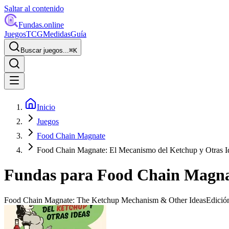
Saltar al contenido
Fundas
.online
Juegos
TCG
Medidas
Guía
Buscar juegos...
⌘
K
Inicio
Juegos
Food Chain Magnate
Food Chain Magnate: El Mecanismo del Ketchup y Otras I
Fundas para
Food Chain Magnat
Food Chain Magnate: The Ketchup Mechanism & Other Ideas
Edició