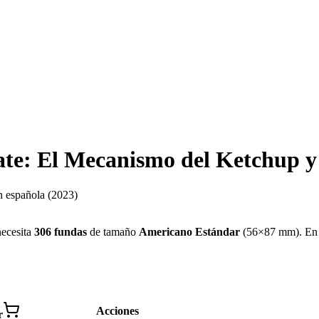
e: El Mecanismo del Ketchup y 
n española
(2023)
ecesita
306
fundas
de tamaño
Americano Estándar
(
56×87 mm
)
.
En 
Acciones
r