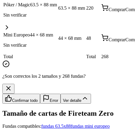
Póker / Magic
63.5
×
88
mm
63.5
×
88
mm
220
Comprar
Comp
Sin verificar
Mini Europeo
44
×
68
mm
44
×
68
mm
48
Comprar
Comp
Sin verificar
Total
Total
268
¿Son correctos los 2 tamaños y 268 fundas?
Confirmar todo
Error
Ver detalle
Tamaño de cartas de
Fireteam Zero
Fundas compatibles:
fundas 63.5x88
fundas mini europeo