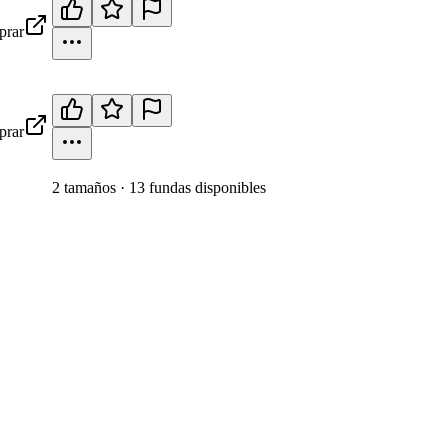
rar
rar
2
tamaño
s
·
13
fundas disponibles