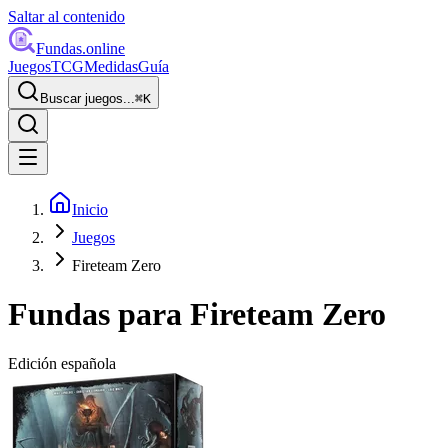
Saltar al contenido
Fundas
.online
Juegos
TCG
Medidas
Guía
Buscar juegos...
⌘
K
Inicio
Juegos
Fireteam Zero
Fundas para
Fireteam Zero
Edición española