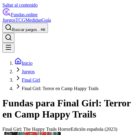
Saltar al contenido
Fundas
.online
Juegos
TCG
Medidas
Guía
Buscar juegos...
⌘
K
Inicio
Juegos
Final Girl
Final Girl: Terror en Camp Happy Trails
Fundas para
Final Girl: Terror
en Camp Happy Trails
Final Girl: The Happy Trails Horror
Edición española
(2023)