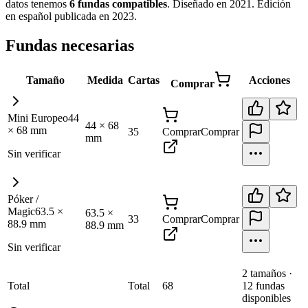
datos tenemos
6
fundas
compatibles
.
Diseñado en 2021. Edición
en español publicada en 2023
.
Fundas necesarias
Tamaño
Medida
Cartas
Acciones
Comprar
Mini Europeo
44
44
×
68
×
68
mm
35
Comprar
Comprar
mm
Sin verificar
Póker /
Magic
63.5
×
63.5
×
33
Comprar
Comprar
88.9
mm
88.9
mm
Sin verificar
2
tamaño
s
·
Total
Total
68
12
fundas
disponibles