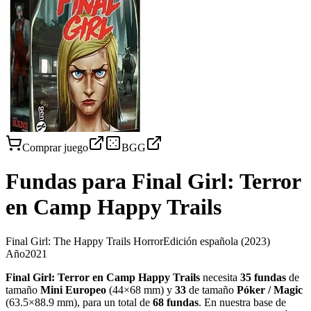
Comprar juego
BGG
Fundas para
Final Girl: Terror
en Camp Happy Trails
Final Girl: The Happy Trails Horror
Edición española
(2023)
Año
2021
Final Girl: Terror en Camp Happy Trails
necesita
35
fundas
de
tamaño
Mini Europeo
(
44×68 mm
)
y
33
de tamaño
Póker / Magic
(
63.5×88.9 mm
)
, para un total de
68
fundas
.
En nuestra base de