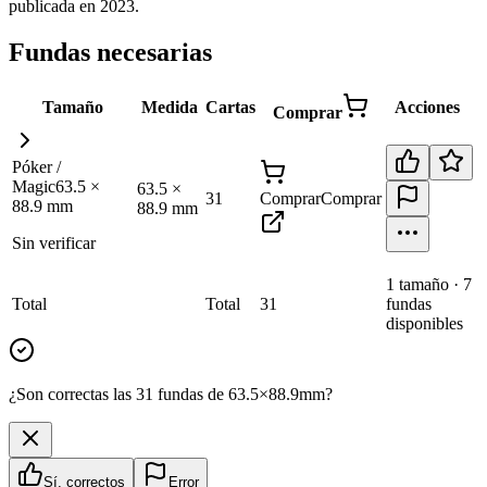
publicada en 2023
.
Fundas necesarias
Tamaño
Medida
Cartas
Acciones
Comprar
Póker /
Magic
63.5
×
63.5
×
31
Comprar
Comprar
88.9
mm
88.9
mm
Sin verificar
1
tamaño
·
7
Total
Total
31
fundas
disponibles
¿Son correctas las 31 fundas de 63.5×88.9mm?
Sí, correctos
Error