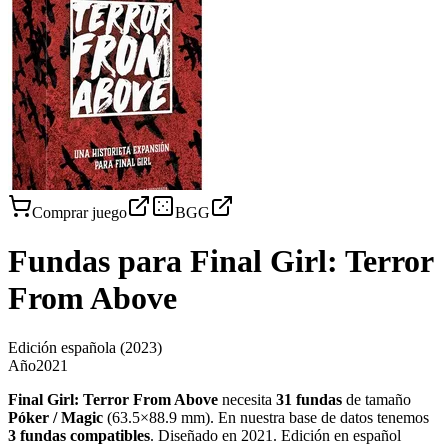
Comprar juego
BGG
Fundas para
Final Girl: Terror
From Above
Edición española
(2023)
Año
2021
Final Girl: Terror From Above
necesita
31
fundas
de tamaño
Póker / Magic
(
63.5×88.9 mm
)
.
En nuestra base de datos tenemos
3
fundas
compatibles
.
Diseñado en 2021. Edición en español