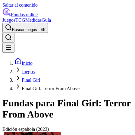
Saltar al contenido
Fundas
.online
Juegos
TCG
Medidas
Guía
Buscar juegos...
⌘
K
Inicio
Juegos
Final Girl
Final Girl: Terror From Above
Fundas para
Final Girl: Terror
From Above
Edición española
(2023)