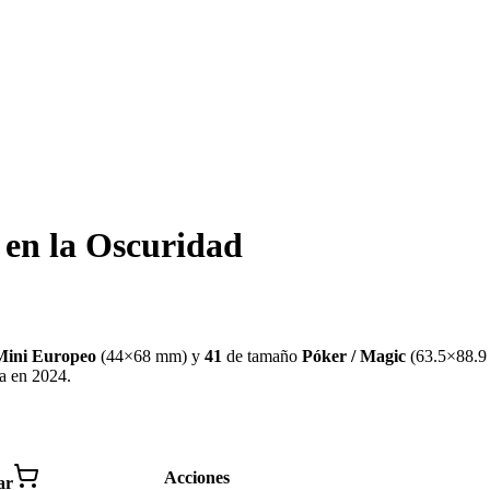
 en la Oscuridad
Mini Europeo
(
44×68 mm
)
y
41
de tamaño
Póker / Magic
(
63.5×88.
da en 2024
.
Acciones
ar