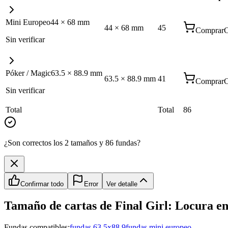
Mini Europeo
44
×
68
mm
44
×
68
mm
45
Comprar
C
Sin verificar
Póker / Magic
63.5
×
88.9
mm
63.5
×
88.9
mm
41
Comprar
C
Sin verificar
Total
Total
86
¿Son correctos los 2 tamaños y 86 fundas?
Confirmar todo
Error
Ver detalle
Tamaño de cartas de
Final Girl: Locura e
Fundas compatibles:
fundas 63.5x88.9
fundas mini europeo