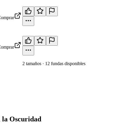
omprar
omprar
2
tamaño
s
·
12
fundas disponibles
n la Oscuridad