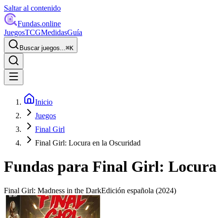
Saltar al contenido
Fundas
.online
Juegos
TCG
Medidas
Guía
Buscar juegos...
⌘
K
Inicio
Juegos
Final Girl
Final Girl: Locura en la Oscuridad
Fundas para
Final Girl: Locura
Final Girl: Madness in the Dark
Edición española
(2024)