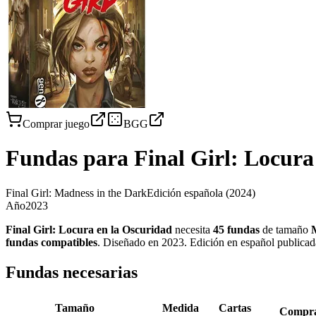
Comprar juego
BGG
Fundas para
Final Girl: Locura
Final Girl: Madness in the Dark
Edición española
(2024)
Año
2023
Final Girl: Locura en la Oscuridad
necesita
45
fundas
de tamaño
fundas
compatibles
.
Diseñado en 2023. Edición en español publica
Fundas necesarias
Tamaño
Medida
Cartas
Compr