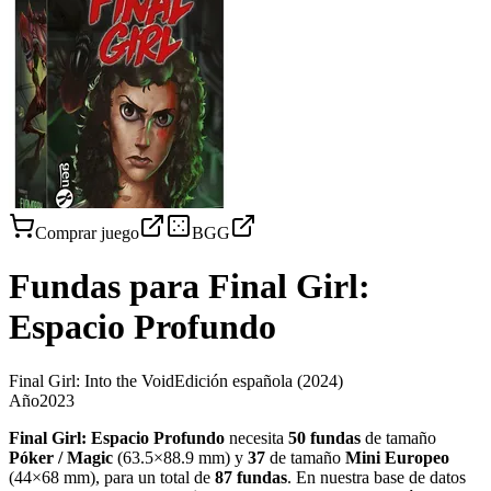
Comprar juego
BGG
Fundas para
Final Girl:
Espacio Profundo
Final Girl: Into the Void
Edición española
(2024)
Año
2023
Final Girl: Espacio Profundo
necesita
50
fundas
de tamaño
Póker / Magic
(
63.5×88.9 mm
)
y
37
de tamaño
Mini Europeo
(
44×68 mm
)
, para un total de
87
fundas
.
En nuestra base de datos