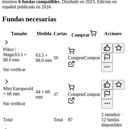
tenemos
6
fundas
compatibles
.
Diseñado en 2023. Edición en
español publicada en 2024
.
Fundas necesarias
Tamaño
Medida
Cartas
Acciones
Comprar
Póker /
Magic
63.5
×
63.5
×
50
Comprar
Comprar
88.9
mm
88.9
mm
Sin verificar
Mini Europeo
44
44
×
68
×
68
mm
37
Comprar
Comprar
mm
Sin verificar
2
tamaño
s
·
Total
Total
87
12
fundas
disponibles