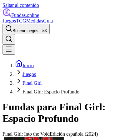
Saltar al contenido
Fundas
.online
Juegos
TCG
Medidas
Guía
Buscar juegos...
⌘
K
Inicio
Juegos
Final Girl
Final Girl: Espacio Profundo
Fundas para
Final Girl:
Espacio Profundo
Final Girl: Into the Void
Edición española
(2024)