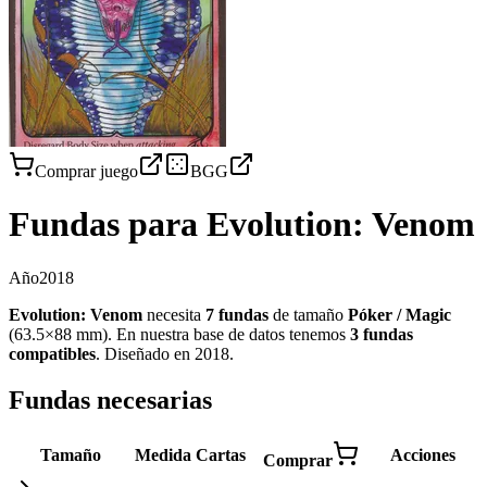
Comprar juego
BGG
Fundas para
Evolution: Venom
Año
2018
Evolution: Venom
necesita
7
fundas
de tamaño
Póker / Magic
(
63.5×88 mm
)
.
En nuestra base de datos tenemos
3
fundas
compatibles
.
Diseñado en 2018
.
Fundas necesarias
Tamaño
Medida
Cartas
Acciones
Comprar