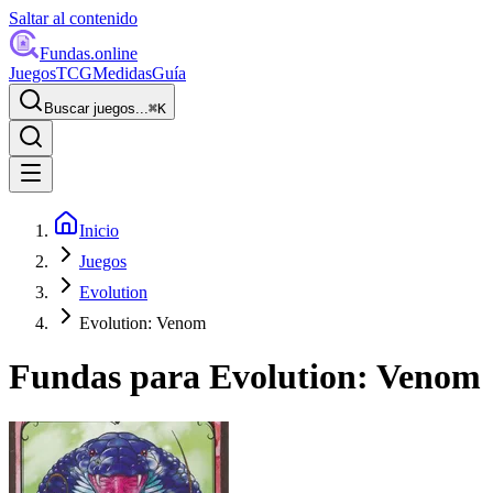
Saltar al contenido
Fundas
.online
Juegos
TCG
Medidas
Guía
Buscar juegos...
⌘
K
Inicio
Juegos
Evolution
Evolution: Venom
Fundas para
Evolution: Venom