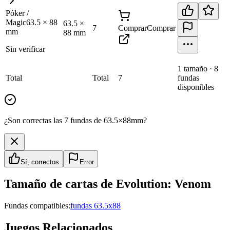
Póker /
Magic
63.5
×
88
63.5
×
7
Comprar
Comprar
mm
88
mm
Sin verificar
1
tamaño
·
8
Total
Total
7
fundas
disponibles
¿Son correctas las 7 fundas de 63.5×88mm?
Sí, correctos
Error
Tamaño de cartas de
Evolution: Venom
Fundas compatibles:
fundas 63.5x88
Juegos Relacionados