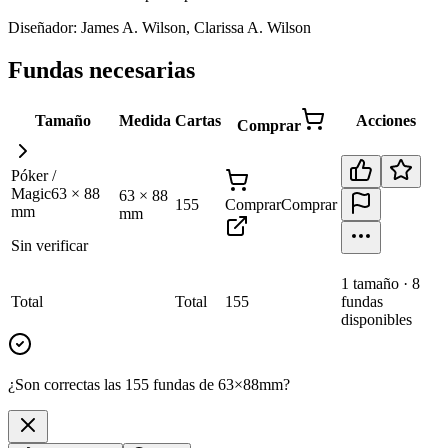
Diseñador:
James A. Wilson, Clarissa A. Wilson
Fundas necesarias
Tamaño
Medida
Cartas
Acciones
Comprar
Póker /
Magic
63
×
88
63
×
88
155
Comprar
Comprar
mm
mm
Sin verificar
1
tamaño
·
8
Total
Total
155
fundas
disponibles
¿Son correctas las 155 fundas de 63×88mm?