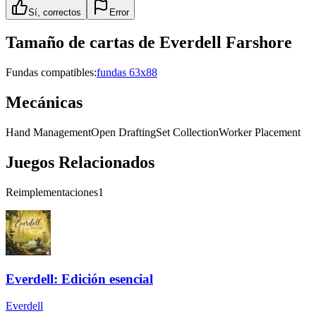
Sí, correctos
Error
Tamaño de cartas de
Everdell Farshore
Fundas compatibles:
fundas 63x88
Mecánicas
Hand Management
Open Drafting
Set Collection
Worker Placement
Juegos Relacionados
Reimplementaciones
1
Everdell: Edición esencial
Everdell