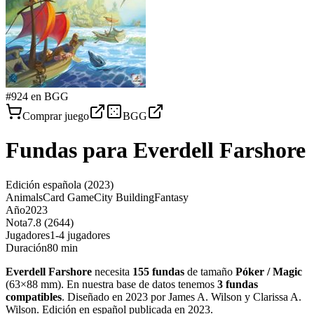
#
924
en BGG
Comprar juego
BGG
Fundas para
Everdell Farshore
Edición española
(2023)
Animals
Card Game
City Building
Fantasy
Año
2023
Nota
7.8 (2644)
Jugadores
1-4 jugadores
Duración
80 min
Everdell Farshore
necesita
155
fundas
de tamaño
Póker / Magic
(
63×88 mm
)
.
En nuestra base de datos tenemos
3
fundas
compatibles
.
Diseñado en 2023 por James A. Wilson y Clarissa A.
Wilson. Edición en español publicada en 2023
.