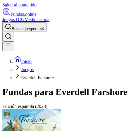
Saltar al contenido
Fundas
.online
Juegos
TCG
Medidas
Guía
Buscar juegos...
⌘
K
Inicio
Juegos
Everdell Farshore
Fundas para
Everdell Farshore
Edición española
(2023)