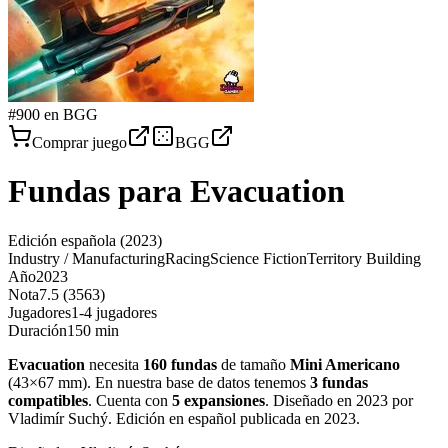
#
900
en BGG
Comprar juego
BGG
Fundas para
Evacuation
Edición española
(2023)
Industry / Manufacturing
Racing
Science Fiction
Territory Building
Año
2023
Nota
7.5 (3563)
Jugadores
1-4 jugadores
Duración
150 min
Evacuation
necesita
160
fundas
de tamaño
Mini Americano
(
43×67 mm
)
.
En nuestra base de datos tenemos
3
fundas
compatibles
.
Cuenta con
5
expansiones
.
Diseñado en 2023 por
Vladimír Suchý. Edición en español publicada en 2023
.