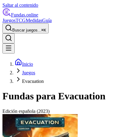
Saltar al contenido
Fundas
.online
Juegos
TCG
Medidas
Guía
Buscar juegos...
⌘
K
Inicio
Juegos
Evacuation
Fundas para
Evacuation
Edición española
(2023)