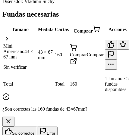
Diseñador:
Vladimír Suchý
Fundas necesarias
Tamaño
Medida
Cartas
Acciones
Comprar
Mini
Americano
43
×
43
×
67
160
Comprar
Comprar
67
mm
mm
Sin verificar
1
tamaño
·
5
Total
Total
160
fundas
disponibles
¿Son correctas las 160 fundas de 43×67mm?
Sí, correctos
Error