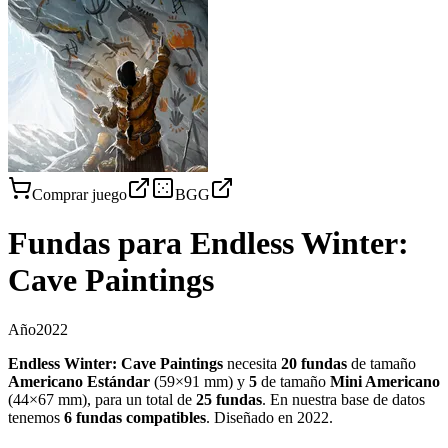
Comprar juego
BGG
Fundas para
Endless Winter:
Cave Paintings
Año
2022
Endless Winter: Cave Paintings
necesita
20
fundas
de tamaño
Americano Estándar
(
59×91 mm
)
y
5
de tamaño
Mini Americano
(
44×67 mm
)
, para un total de
25
fundas
.
En nuestra base de datos
tenemos
6
fundas
compatibles
.
Diseñado en 2022
.