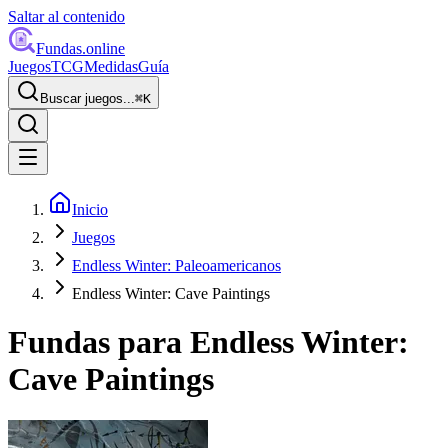
Saltar al contenido
Fundas
.online
Juegos
TCG
Medidas
Guía
Buscar juegos...
⌘
K
Inicio
Juegos
Endless Winter: Paleoamericanos
Endless Winter: Cave Paintings
Fundas para
Endless Winter:
Cave Paintings