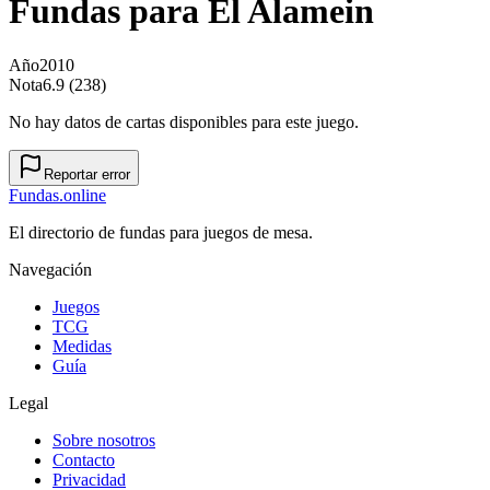
Fundas para
El Alamein
Año
2010
Nota
6.9 (238)
No hay datos de cartas disponibles para este juego.
Reportar error
Fundas
.online
El directorio de fundas para juegos de mesa.
Navegación
Juegos
TCG
Medidas
Guía
Legal
Sobre nosotros
Contacto
Privacidad