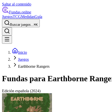
Saltar al contenido
Fundas
.online
Juegos
TCG
Medidas
Guía
Buscar juegos...
⌘
K
Inicio
Juegos
Earthborne Rangers
Fundas para
Earthborne Range
Edición española
(2024)