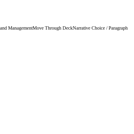
and Management
Move Through Deck
Narrative Choice / Paragraph