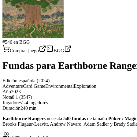
#
546
en BGG
Comprar juego
BGG
Fundas para
Earthborne Range
Edición española
(2024)
Adventure
Card Game
Environmental
Exploration
Año
2023
Nota
8.1 (3547)
Jugadores
1-4 jugadores
Duración
240 min
Earthborne Rangers
necesita
540
fundas
de tamaño
Póker / Magi
Brooks Flugaur-Leavitt, Andrew Navaro, Adam Sadler y Brady Sadler