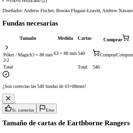
100
% verificado (
2
)
Diseñador:
Andrew Fischer, Brooks Flugaur-Leavitt, Andrew Navaro
Fundas necesarias
Tamaño
Medida
Cartas
Comprar
63
×
88
mm
540
Póker / Magic
63
×
88
mm
Comprar
Comprar
2
/
2
Total
Total
540
¿Son correctas las 540 fundas de 63×88mm?
Sí, correctos
Error
Tamaño de cartas de
Earthborne Rangers