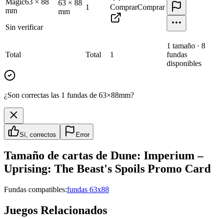
Magic
63
×
88
63
×
88
1
Comprar
Comprar
mm
mm
Sin verificar
1
tamaño
·
8
Total
Total
1
fundas
disponibles
¿Son correctas las 1 fundas de 63×88mm?
Sí, correctos
Error
Tamaño de cartas de
Dune: Imperium –
Uprising: The Beast's Spoils Promo Card
Fundas compatibles:
fundas 63x88
Juegos Relacionados