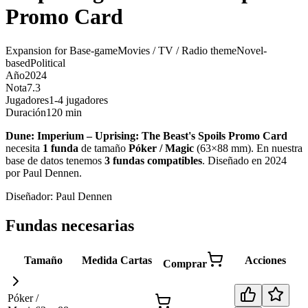
Promo Card
Expansion for Base-game
Movies / TV / Radio theme
Novel-
based
Political
Año
2024
Nota
7.3
Jugadores
1-4 jugadores
Duración
120 min
Dune: Imperium – Uprising: The Beast's Spoils Promo Card
necesita
1
funda
de tamaño
Póker / Magic
(
63×88 mm
)
.
En nuestra
base de datos tenemos
3
fundas
compatibles
.
Diseñado en 2024
por Paul Dennen
.
Diseñador:
Paul Dennen
Fundas necesarias
Tamaño
Medida
Cartas
Acciones
Comprar
Póker /