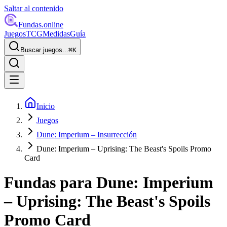
Saltar al contenido
Fundas
.online
Juegos
TCG
Medidas
Guía
Buscar juegos...
⌘
K
Inicio
Juegos
Dune: Imperium – Insurrección
Dune: Imperium – Uprising: The Beast's Spoils Promo
Card
Fundas para
Dune: Imperium
– Uprising: The Beast's Spoils
Promo Card