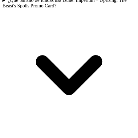
¿Qué tamaño de fundas usa Dune: Imperium – Uprising: The
Beast's Spoils Promo Card?