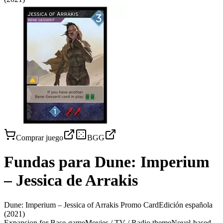
Comprar juego
BGG
Fundas para
Dune: Imperium
– Jessica de Arrakis
Dune: Imperium – Jessica of Arrakis Promo Card
Edición española
(2021)
Expansion for Base-game
Movies / TV / Radio theme
Novel-based