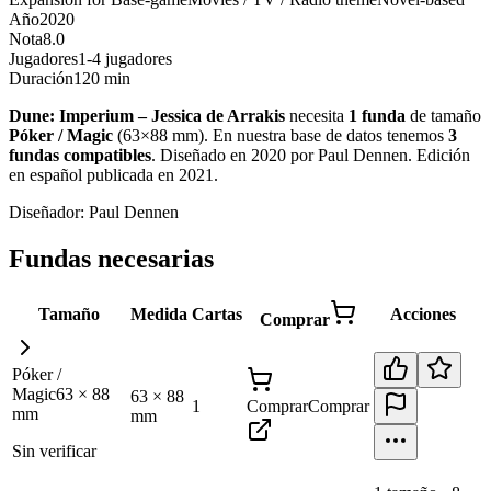
Año
2020
Nota
8.0
Jugadores
1-4 jugadores
Duración
120 min
Dune: Imperium – Jessica de Arrakis
necesita
1
funda
de tamaño
Póker / Magic
(
63×88 mm
)
.
En nuestra base de datos tenemos
3
fundas
compatibles
.
Diseñado en 2020 por Paul Dennen. Edición
en español publicada en 2021
.
Diseñador:
Paul Dennen
Fundas necesarias
Tamaño
Medida
Cartas
Acciones
Comprar
Póker /
Magic
63
×
88
63
×
88
1
Comprar
Comprar
mm
mm
Sin verificar