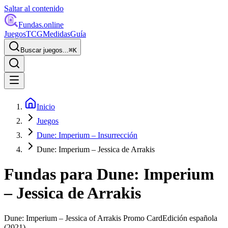
Saltar al contenido
Fundas
.online
Juegos
TCG
Medidas
Guía
Buscar juegos...
⌘
K
Inicio
Juegos
Dune: Imperium – Insurrección
Dune: Imperium – Jessica de Arrakis
Fundas para
Dune: Imperium
– Jessica de Arrakis
Dune: Imperium – Jessica of Arrakis Promo Card
Edición española
(2021)