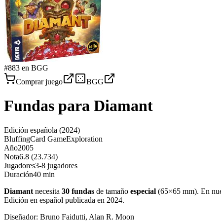
#
883
en BGG
Comprar juego
BGG
Fundas para
Diamant
Edición española
(2024)
Bluffing
Card Game
Exploration
Año
2005
Nota
6.8 (23.734)
Jugadores
3-8 jugadores
Duración
40 min
Diamant
necesita
30
fundas
de tamaño
especial
(
65×65 mm
)
.
En nue
Edición en español publicada en 2024
.
Diseñador:
Bruno Faidutti, Alan R. Moon