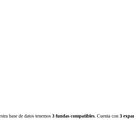
stra base de datos tenemos
3
fundas
compatibles
.
Cuenta con
3
expa