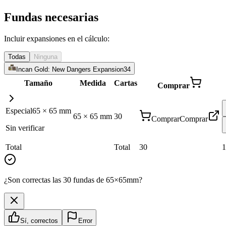
Fundas necesarias
Incluir expansiones en el cálculo:
Todas
Ninguna
Incan Gold: New Dangers Expansion
34
Tamaño
Medida
Cartas
Comprar
Especial
65
×
65
mm
65
×
65
mm
30
Comprar
Comprar
Sin verificar
Total
Total
30
1
¿Son correctas las 30 fundas de 65×65mm?
Sí, correctos
Error