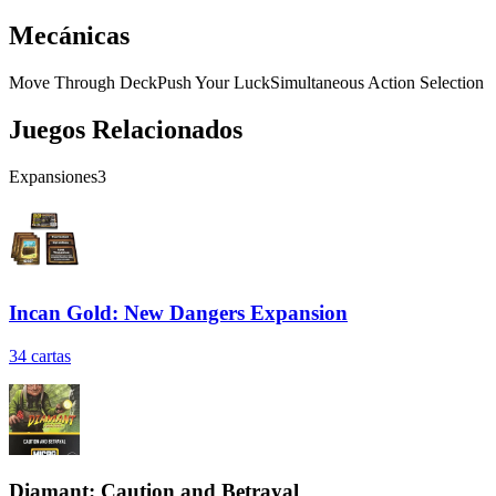
Mecánicas
Move Through Deck
Push Your Luck
Simultaneous Action Selection
Juegos Relacionados
Expansiones
3
Incan Gold: New Dangers Expansion
34
cartas
Diamant: Caution and Betrayal