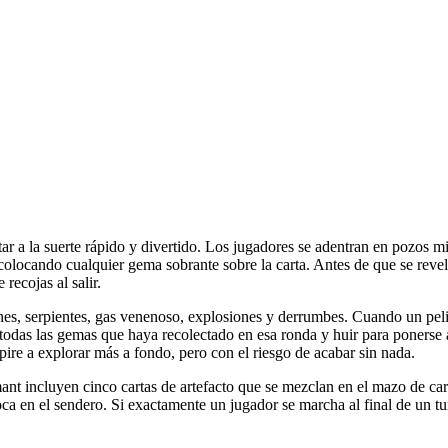
 la suerte rápido y divertido. Los jugadores se adentran en pozos min
olocando cualquier gema sobrante sobre la carta. Antes de que se revele
recojas al salir.
ones, serpientes, gas venenoso, explosiones y derrumbes. Cuando un pel
r todas las gemas que haya recolectado en esa ronda y huir para ponerse
spire a explorar más a fondo, pero con el riesgo de acabar sin nada.
ant incluyen cinco cartas de artefacto que se mezclan en el mazo de cart
oca en el sendero. Si exactamente un jugador se marcha al final de un t