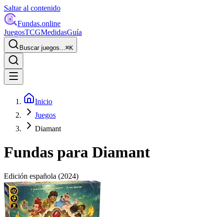
Saltar al contenido
Fundas
.online
Juegos
TCG
Medidas
Guía
Buscar juegos...
⌘
K
Inicio
Juegos
Diamant
Fundas para
Diamant
Edición española
(2024)