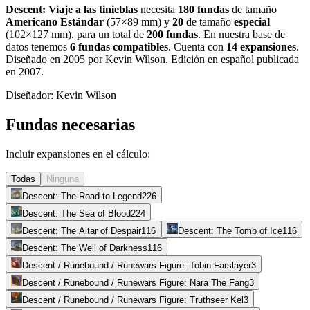
Descent: Viaje a las tinieblas
necesita
180
fundas
de tamaño
Americano Estándar
(
57×89 mm
)
y
20
de tamaño
especial
(
102×127 mm
)
, para un total de
200
fundas
.
En nuestra base de
datos tenemos
6
fundas
compatibles
.
Cuenta con
14
expansiones
.
Diseñado en 2005 por Kevin Wilson. Edición en español publicada
en 2007
.
Diseñador:
Kevin Wilson
Fundas necesarias
Incluir expansiones en el cálculo:
Todas
Ninguna
Descent: The Road to Legend
226
Descent: The Sea of Blood
224
Descent: The Altar of Despair
116
Descent: The Tomb of Ice
116
Descent: The Well of Darkness
116
Descent / Runebound / Runewars Figure: Tobin Farslayer
3
Descent / Runebound / Runewars Figure: Nara The Fang
3
Descent / Runebound / Runewars Figure: Truthseer Kel
3