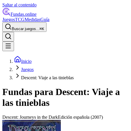
Saltar al contenido
Fundas
.online
Juegos
TCG
Medidas
Guía
Buscar juegos...
⌘
K
Inicio
Juegos
Descent: Viaje a las tinieblas
Fundas para
Descent: Viaje a
las tinieblas
Descent: Journeys in the Dark
Edición española
(2007)