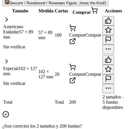
Descent / Runebound / Runewars Figure: Jonas the Kind
3
Tamaño
Medida
Cartas
Acciones
Comprar
Americano
Estándar
57
×
89
57
×
89
180
Comprar
Comprar
mm
mm
Sin verificar
Especial
102
×
127
102
×
mm
20
Comprar
Comprar
127
mm
Sin verificar
2
tamaño
s
·
Total
Total
200
5
fundas
disponibles
¿Son correctos los 2 tamaños y 200 fundas?