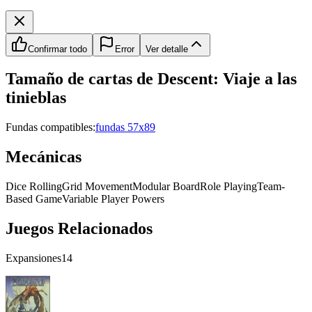
Confirmar todo
Error
Ver detalle
Tamaño de cartas de
Descent: Viaje a las
tinieblas
Fundas compatibles:
fundas 57x89
Mecánicas
Dice Rolling
Grid Movement
Modular Board
Role Playing
Team-
Based Game
Variable Player Powers
Juegos Relacionados
Expansiones
14