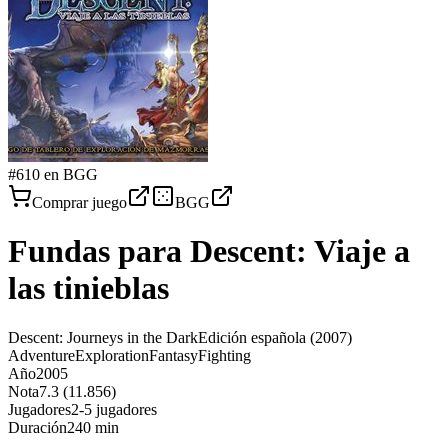
#
610
en BGG
Comprar juego
BGG
Fundas para
Descent: Viaje a
las tinieblas
Descent: Journeys in the Dark
Edición española
(2007)
Adventure
Exploration
Fantasy
Fighting
Año
2005
Nota
7.3 (11.856)
Jugadores
2-5 jugadores
Duración
240 min