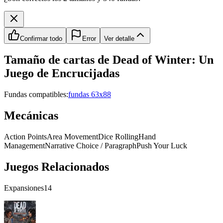
Confirmar todo
Error
Ver detalle
Tamaño de cartas de
Dead of Winter: Un
Juego de Encrucijadas
Fundas compatibles:
fundas 63x88
Mecánicas
Action Points
Area Movement
Dice Rolling
Hand
Management
Narrative Choice / Paragraph
Push Your Luck
Juegos Relacionados
Expansiones
14