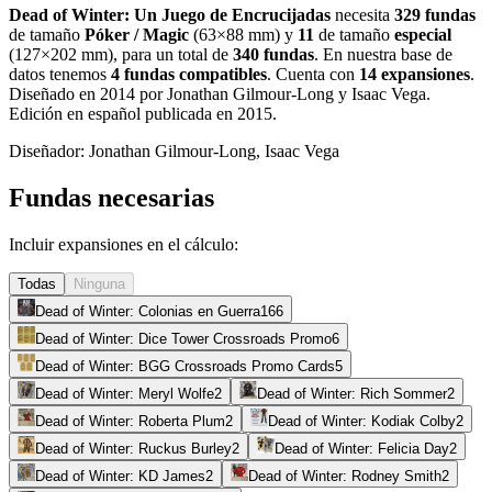
Dead of Winter: Un Juego de Encrucijadas
necesita
329
fundas
de tamaño
Póker / Magic
(
63×88 mm
)
y
11
de tamaño
especial
(
127×202 mm
)
, para un total de
340
fundas
.
En nuestra base de
datos tenemos
4
fundas
compatibles
.
Cuenta con
14
expansiones
.
Diseñado en 2014 por Jonathan Gilmour-Long y Isaac Vega.
Edición en español publicada en 2015
.
Diseñador:
Jonathan Gilmour-Long, Isaac Vega
Fundas necesarias
Incluir expansiones en el cálculo:
Todas
Ninguna
Dead of Winter: Colonias en Guerra
166
Dead of Winter: Dice Tower Crossroads Promo
6
Dead of Winter: BGG Crossroads Promo Cards
5
Dead of Winter: Meryl Wolfe
2
Dead of Winter: Rich Sommer
2
Dead of Winter: Roberta Plum
2
Dead of Winter: Kodiak Colby
2
Dead of Winter: Ruckus Burley
2
Dead of Winter: Felicia Day
2
Dead of Winter: KD James
2
Dead of Winter: Rodney Smith
2