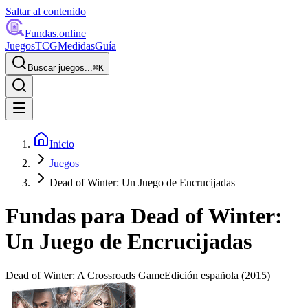
Saltar al contenido
Fundas
.online
Juegos
TCG
Medidas
Guía
Buscar juegos...
⌘
K
Inicio
Juegos
Dead of Winter: Un Juego de Encrucijadas
Fundas para
Dead of Winter:
Un Juego de Encrucijadas
Dead of Winter: A Crossroads Game
Edición española
(2015)