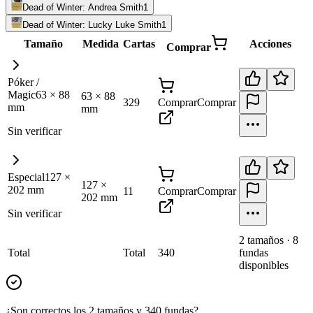
Dead of Winter: Andrea Smith
1
Dead of Winter: Lucky Luke Smith
1
Tamaño
Medida
Cartas
Acciones
Comprar
Póker /
Magic
63
×
88
63
×
88
329
Comprar
Comprar
mm
mm
Sin verificar
Especial
127
×
127
×
202
mm
11
Comprar
Comprar
202
mm
Sin verificar
2
tamaño
s
·
8
Total
Total
340
fundas
disponibles
¿Son correctos los 2 tamaños y 340 fundas?