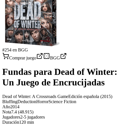
#
254
en BGG
Comprar juego
BGG
Fundas para
Dead of Winter:
Un Juego de Encrucijadas
Dead of Winter: A Crossroads Game
Edición española
(2015)
Bluffing
Deduction
Horror
Science Fiction
Año
2014
Nota
7.4 (48.915)
Jugadores
2-5 jugadores
Duración
120 min